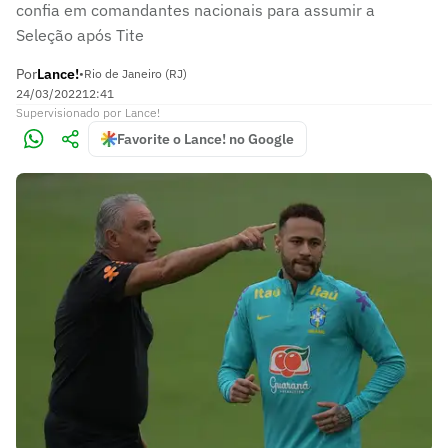
confia em comandantes nacionais para assumir a
Seleção após Tite
Por
Lance!
•
Rio de Janeiro (RJ)
24/03/2022
12:41
Supervisionado
por
Lance!
Favorite o Lance! no Google