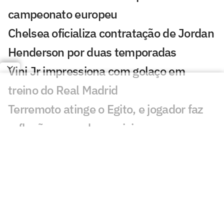
campeonato europeu
Chelsea oficializa contratação de Jordan
Henderson por duas temporadas
Vini Jr impressiona com golaço em
treino do Real Madrid
Terremoto atinge o Egito, e jogador faz
reflexão nas redes sociais
Diretor do RB Leipzig nega acordo com
Real Madrid por Diomande
Manchester City se acerta com
substituto de Rodri na janela
Espanhóis repercutem novela entre