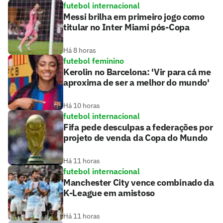
futebol internacional
Messi brilha em primeiro jogo como
titular no Inter Miami pós-Copa
Há 8 horas
futebol feminino
Kerolin no Barcelona: 'Vir para cá me
aproxima de ser a melhor do mundo'
Há 10 horas
futebol internacional
Fifa pede desculpas a federações por
projeto de venda da Copa do Mundo
Há 11 horas
futebol internacional
Manchester City vence combinado da
K-League em amistoso
Há 11 horas