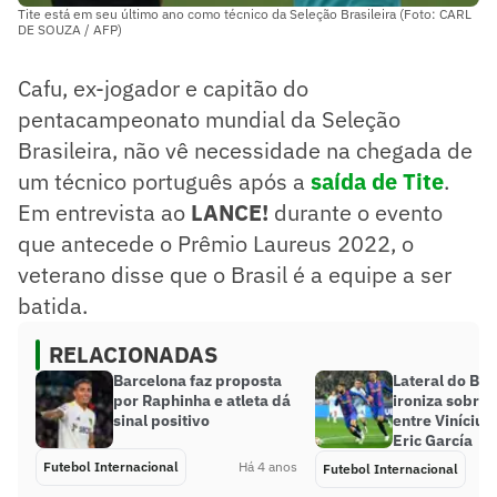
Tite está em seu último ano como técnico da Seleção Brasileira (Foto: CARL
DE SOUZA / AFP)
Cafu, ex-jogador e capitão do
pentacampeonato mundial da Seleção
Brasileira, não vê necessidade na chegada de
um técnico português após a
saída de Tite
.
Em entrevista ao
LANCE!
durante o evento
que antecede o Prêmio Laureus 2022, o
veterano disse que o Brasil é a equipe a ser
batida.
RELACIONADAS
Barcelona faz proposta
Lateral do Ba
por Raphinha e atleta dá
ironiza sobre 
sinal positivo
entre Vinícius
Eric García
Futebol Internacional
Há 4 anos
Futebol Internacional