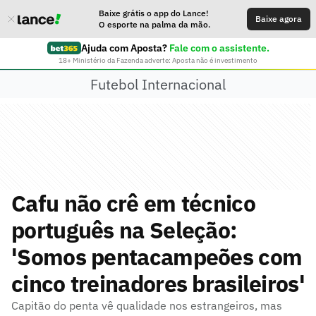
Baixe grátis o app do Lance!
Baixe agora
O esporte na palma da mão.
Ajuda com Aposta?
Fale com o assistente.
18+ Ministério da Fazenda adverte: Aposta não é investimento
Futebol Internacional
Cafu não crê em técnico
português na Seleção:
'Somos pentacampeões com
cinco treinadores brasileiros'
Capitão do penta vê qualidade nos estrangeiros, mas