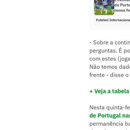
do Porto
nossa fo
Futebol Internaciona
- Sobre a conti
perguntas. É po
com estes (jog
Não temos dado
frente - disse o
+ Veja a tabel
Nesta quinta-fe
de Portugal nas
permanência ban