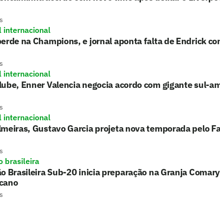
s
l internacional
erde na Champions, e jornal aponta falta de Endrick c
s
l internacional
lube, Enner Valencia negocia acordo com gigante sul-a
s
l internacional
lmeiras, Gustavo Garcia projeta nova temporada pelo F
s
 brasileira
o Brasileira Sub-20 inicia preparação na Granja Comary
cano
s