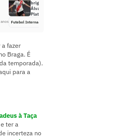
brigam pela contratação de Julián
Álvarez, jovem estrela do River
Plate
 anos
Futebol Internacional
Há 4 anos
 a fazer
no Braga. É
(da temporada).
aqui para a
 adeus à Taça
e ter a
de incerteza no