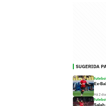
SUGERIDA PA
futebo
Ex-Bah
Há 2 dia
futebo
Salah 