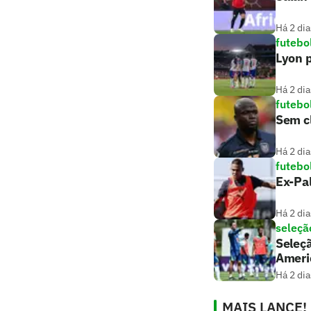
Há 2 dia
futebo
Lyon p
Há 2 dia
futebo
Sem c
Há 2 dia
futebo
Ex-Pa
Há 2 dia
seleção
Seleçã
Ameri
Há 2 dia
MAIS LANCE!