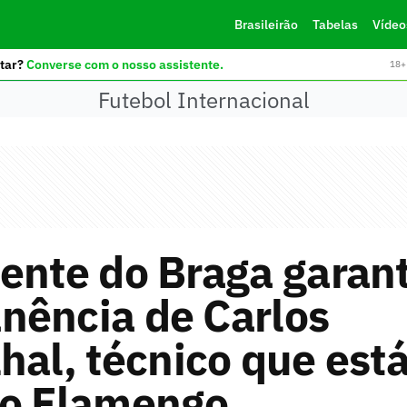
Brasileirão
Tabelas
Vídeo
tar?
Converse com o nosso assistente.
18+ 
Futebol Internacional
ente do Braga garan
nência de Carlos
hal, técnico que est
do Flamengo