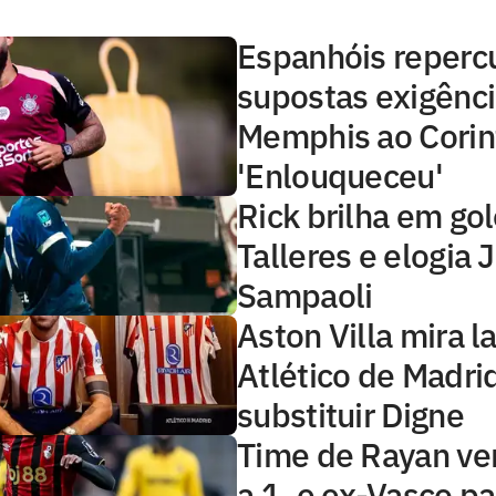
Espanhóis reper
supostas exigênci
Memphis ao Corin
'Enlouqueceu'
Rick brilha em go
Talleres e elogia 
Sampaoli
Aston Villa mira l
Atlético de Madri
substituir Digne
Time de Rayan ve
a 1, e ex-Vasco p