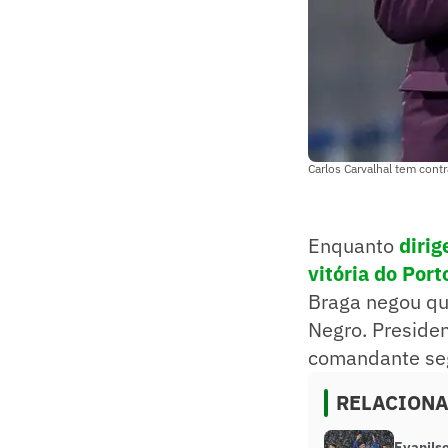
Carlos Carvalhal tem con
Enquanto
diri
vitória do Port
Braga negou que
Negro. Presiden
comandante seg
RELACION
Evanilso