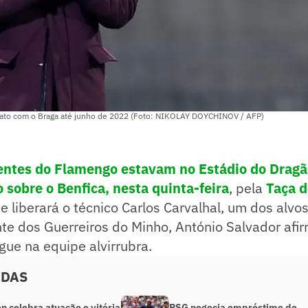
trato com o Braga até junho de 2022 (Foto: NIKOLAY DOYCHINOV / AFP)
gentes do Flamengo estavam no Estádio do Drag
o sobre o Benfica, nesta quinta-feira
, pela
Taça d
 liberará o técnico Carlos Carvalhal, um dos alvo
te dos Guerreiros do Minho, António Salvador afi
ue na equipe alvirrubra.
ADAS
n celebra atuação e vitória
PSG negocia empréstimo de