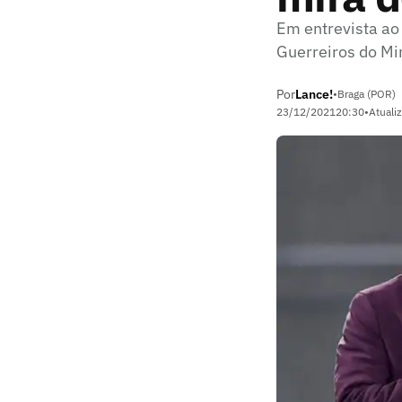
Em entrevista ao 
Guerreiros do Mi
Por
Lance!
•
Braga (POR)
23/12/2021
20:30
•
Atuali