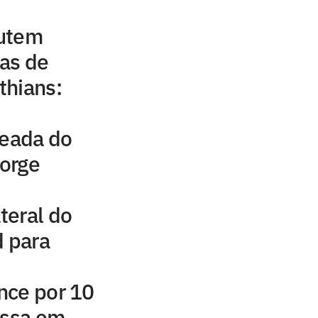
cutem
as de
thians:
leada do
Jorge
ateral do
d para
nce por 10
assa em