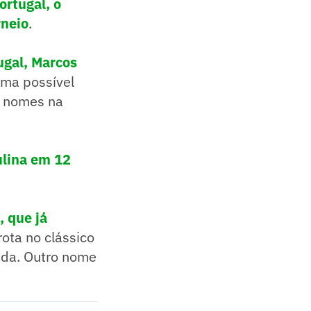
ortugal, o
rneio
.
ugal, Marcos
uma possível
s nomes na
ulina em 12
, que já
rota no clássico
cada. Outro nome