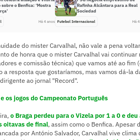
 sobre o Benfica: ‘Mostra
Rafinha Alcântara para a Real
rça’
Sociedad
l
Há 4 anos
Futebol Internacional
Há 4
nuidade do mister Carvalhal, não vale a pena voltar
nto de honra que o mister Carvalhal vai continuar 
adores e comissão técnica) que vamos até ao fim 
 a resposta que gostaríamos, mas vamos dá-la d
 dirigente ao jornal "Record".
a e os jogos do Campeonato Português
ira,
o Braga perdeu para o Vizela por 1 a 0 e deu
 oitavas de final
, assim como o Benfica. Apesar d
cada por António Salvador, Carvalhal vive clima 