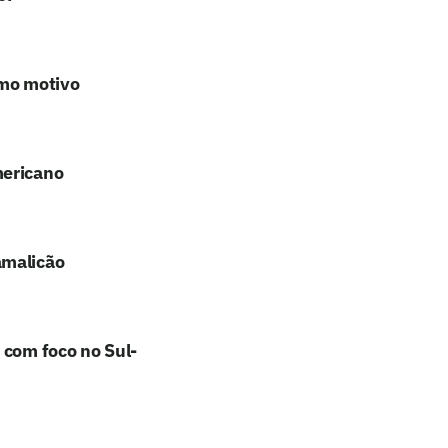
omo motivo
mericano
amalicão
 com foco no Sul-