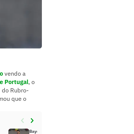
ão
vendo a
e Portugal
, o
s do Rubro-
rmou que o
Bayern e Manchester United