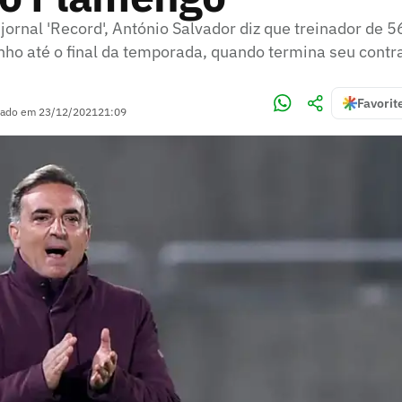
jornal 'Record', António Salvador diz que treinador de 5
nho até o final da temporada, quando termina seu contr
Favorit
zado em
23/12/2021
21:09