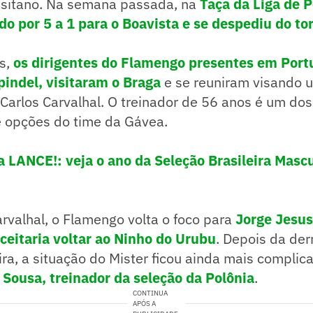
lusitano. Na semana passada, na
Taça da Liga de P
do por 5 a 1 para o Boavista e se despediu do to
as,
os dirigentes do Flamengo presentes em Port
pindel, visitaram o Braga
e se reuniram visando 
Carlos Carvalhal. O treinador de 56 anos é um do
e opções do time da Gávea.
a LANCE!: veja o ano da Seleção Brasileira Masc
rvalhal, o Flamengo volta o foco para
Jorge Jesus
aceitaria voltar ao Ninho do Urubu
. Depois da der
ira, a situação do Mister ficou ainda mais compli
 Sousa, treinador da seleção da Polônia
.
CONTINUA
APÓS A