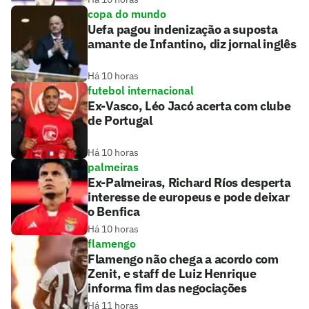
copa do mundo
Uefa pagou indenização a suposta
amante de Infantino, diz jornal inglês
Há 10 horas
futebol internacional
Ex-Vasco, Léo Jacó acerta com clube
de Portugal
Há 10 horas
palmeiras
Ex-Palmeiras, Richard Ríos desperta
interesse de europeus e pode deixar
o Benfica
Há 10 horas
flamengo
Flamengo não chega a acordo com
Zenit, e staff de Luiz Henrique
informa fim das negociações
Há 11 horas