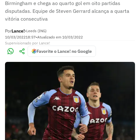
Birmingham e chega ao quarto gol em oito partidas
disputadas. Equipe de Steven Gerrard alcança a quarta
vitória consecutiva
Por
Lance!
•
Leeds (ING)
10/03/2022
18:57
•
Atualizado em
10/03/2022
Supervisionado
por
Lance!
Favorite o Lance! no Google