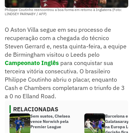
Philippe Coutinho reencontrou a boa forma em retorno à Inglaterra (Foto:
LINDSEY PARNABY / AFP)
O Aston Villa segue em seu processo de
recuperação com a chegada do técnico
Steven Gerrard e, nesta quinta-feira, a equipe
de Birmingham visitou o Leeds pelo
Campeonato Inglês
para conquistar sua
terceira vitória consecutiva. O brasileiro
Philippe Coutinho abriu o placar, enquanto
Cash e Chambers completaram o triunfo de 3
a 0 no Elland Road.
RELACIONADAS
Sem sustos, Chelsea
Barcelona em
vence Norwich pela
Galatasaray 
Premier League
na Europa Lea
decisão fica p