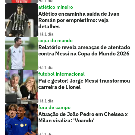
Há 1 dia
atlético mineiro
Atlético encaminha saída de Ivan
Román por empréstimo: veja
detalhes
Há 1 dia
copa do mundo
Relatório revela ameaças de atentado
contra Messi na Copa do Mundo 2026
Há 1 dia
futebol internacional
Pai e gestor: Jorge Messi transformou
carreira de Lionel
Há 1 dia
fora de campo
Atuação de João Pedro em Chelsea x
Milan viraliza: 'Voando'
Há 1 dia