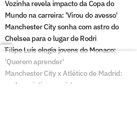
Vozinha revela impacto da Copa do
Mundo na carreira: 'Virou do avesso'
Manchester City sonha com astro do
Chelsea para o lugar de Rodri
Filipe Luís elogia jovens do Monaco:
'Querem aprender'
Manchester City x Atlético de Madrid:
onde assistir ao amistoso
Arsenal mira novo reforço após
renovação de Vini Jr com o Real Madrid
Análise tática do Guffo: como encaixar
Rodri no Barcelona?