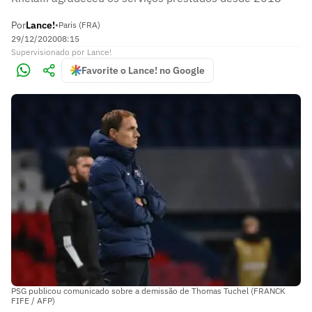
Por
Lance!
•
Paris (FRA)
29/12/2020
08:15
Supervisionado
por
Lance!
Favorite o Lance! no Google
PSG publicou comunicado sobre a demissão de Thomas Tuchel (FRANCK
FIFE / AFP)