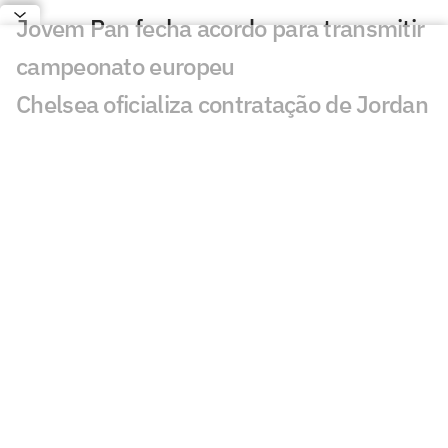
Jovem Pan fecha acordo para transmitir
campeonato europeu
Chelsea oficializa contratação de Jordan
Henderson por duas temporadas
Vini Jr impressiona com golaço em
treino do Real Madrid
Terremoto atinge o Egito, e jogador faz
reflexão nas redes sociais
Diretor do RB Leipzig nega acordo com
Real Madrid por Diomande
Manchester City se acerta com
substituto de Rodri na janela