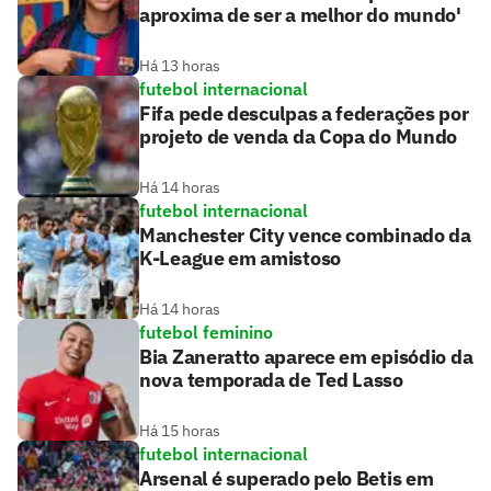
aproxima de ser a melhor do mundo'
Há 13 horas
futebol internacional
Fifa pede desculpas a federações por
projeto de venda da Copa do Mundo
Há 14 horas
futebol internacional
Manchester City vence combinado da
K-League em amistoso
Há 14 horas
futebol feminino
Bia Zaneratto aparece em episódio da
nova temporada de Ted Lasso
Há 15 horas
futebol internacional
Arsenal é superado pelo Betis em