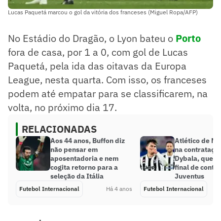
Lucas Paquetá marcou o gol da vitória dos franceses (Miguel Ropa/AFP)
No Estádio do Dragão, o Lyon bateu o
Porto
fora de casa, por 1 a 0, com gol de Lucas
Paquetá, pela ida das oitavas da Europa
League, nesta quarta. Com isso, os franceses
podem até empatar para se classificarem, na
volta, no próximo dia 17.
RELACIONADAS
Aos 44 anos, Buffon diz
Atlético de M
não pensar em
na contrataçã
aposentadoria e nem
Dybala, que e
cogita retorno para a
final de contr
seleção da Itália
Juventus
Futebol Internacional
Há 4 anos
Futebol Internacional