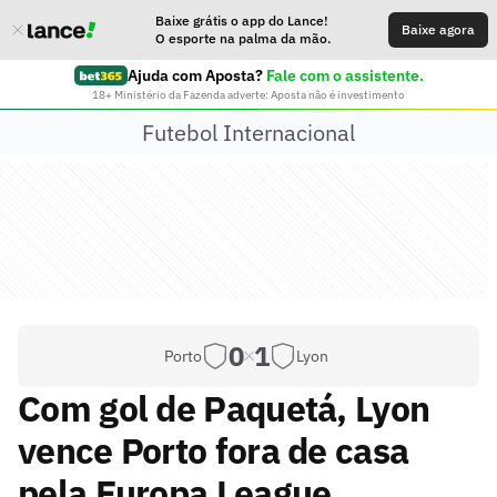
Baixe grátis o app do Lance!
Baixe agora
O esporte na palma da mão.
Ajuda com Aposta?
Fale com o assistente.
18+ Ministério da Fazenda adverte: Aposta não é investimento
Futebol Internacional
0
1
Porto
Lyon
Com gol de Paquetá, Lyon
vence Porto fora de casa
pela Europa League