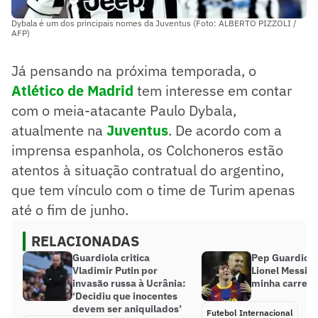
Dybala é um dos principais nomes da Juventus (Foto: ALBERTO PIZZOLI /
AFP)
Já pensando na próxima temporada, o
Atlético de Madrid
tem interesse em contar
com o meia-atacante Paulo Dybala,
atualmente na
Juventus
. De acordo com a
imprensa espanhola, os Colchoneros estão
atentos à situação contratual do argentino,
que tem vínculo com o time de Turim apenas
até o fim de junho.
RELACIONADAS
Guardiola critica
Pep Guardiola
Vladimir Putin por
Lionel Messi: 
invasão russa à Ucrânia:
minha carreir
‘Decidiu que inocentes
devem ser aniquilados’
Futebol Internacional