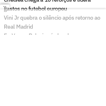
gastos no futebol europeu
Vini Jr quebra o silêncio após retorno ao
Real Madrid
Ex-Vasco, Palacios é alvo de
investigação após operação contra
tráfico de drogas
Cidades-sede dos EUA cobram Fifa por
promessa milionária feita para a Copa do
Mundo de 2026
Premier League tem recorde de novos
técnicos em início de temporada