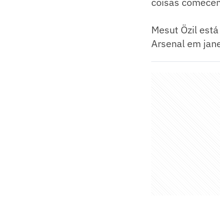
coisas comecem
Mesut Özil est
Arsenal em jane