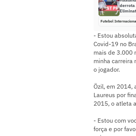
Haaland 
derrota
Elimina
Futebol Internaciona
- Estou absolut
Covid-19 no Bra
mais de 3.000 m
minha carreira 
o jogador.
Özil, em 2014,
Laureus por fin
2015, o atleta
- Estou com voc
força e por fav