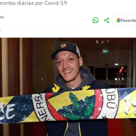
mortes diárias por Covid-19
UR)
Favorit
!