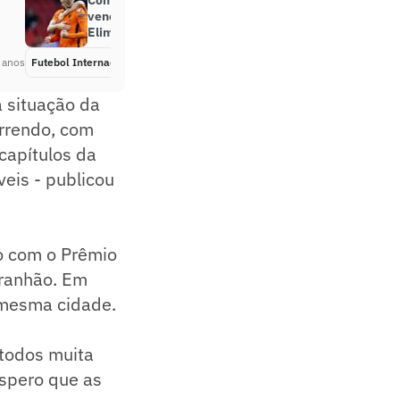
Com amplo domínio, Holanda
vence a Letônia pelas
Eliminatórias
 anos
Futebol Internacional
Há 5 anos
 situação da
orrendo, com
capítulos da
veis - publicou
o com o Prêmio
aranhão. Em
 mesma cidade.
 todos muita
espero que as