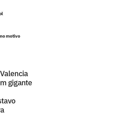
ol
omo motivo
 Valencia
om gigante
stavo
va