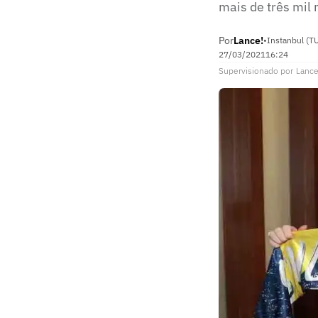
mais de três mil 
Por
Lance!
•
Instanbul (T
27/03/2021
16:24
Supervisionado
por
Lance