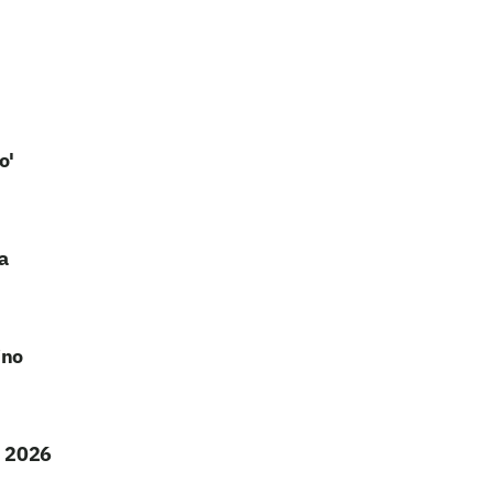
o'
a
ino
m 2026