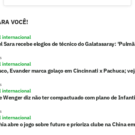
RA VOCÊ!
l internacional
l Sara recebe elogios de técnico do Galatasaray: 'Pulmã
s
l internacional
co, Evander marca golaço em Cincinnati x Pachuca; vej
s
l internacional
e Wenger diz não ter compactuado com plano de Infant
s
l internacional
ia abre o jogo sobre futuro e prioriza clube na China e