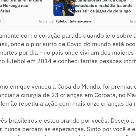
não brilha, e Turquia
Eliminatórias para a Copa,
 a Noruega nas
estaduais e mais! Saiba onde
tórias
assistir os jogos de domingo
l
Há 5 anos
Futebol Internacional
Há 5
amente com o coração partido quando leio sobre a
sil, onde o pior surto de Covid do mundo está oc
ortes por dia - no país onde vivi um dos maiores 
no futebol em 2014 e conheci tantas pessoas incrí
 ano em que venceu a Copa do Mundo, foi premiad
anciar a cirurgia de 23 crianças em Coroatá, no M
 alemão repetiu a ação com mais onze crianças da
ês brasileiros e estou orando por vocês. Desejo a
or, nunca percam as esperanças. Sinto por você e 