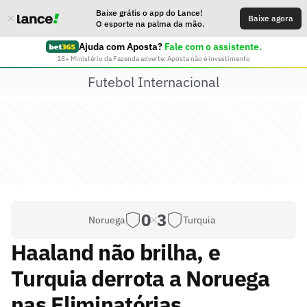
Baixe grátis o app do Lance!
Baixe agora
O esporte na palma da mão.
Ajuda com Aposta?
Fale com o assistente.
18+ Ministério da Fazenda adverte: Aposta não é investimento
Futebol Internacional
0
3
Noruega
Turquia
Haaland não brilha, e
Turquia derrota a Noruega
nas Eliminatórias