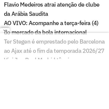
Flavio Medeiros atrai atenção de clube
da Arábia Saudita
AO VIVO: Acompanhe a terça-feira (4)
do mercado da bola internacional
Ter Stegen é emprestado pelo Barcelona
ao Ajax até o fim da temporada 2026/27
Vini Jr e Real Madrid têm impasse
financeiro por renovação
Jogos de hoje: quem joga no futebol e
onde assistir ao vivo – terça-feira
(04/08/2026)
Entenda cenário de negociação do