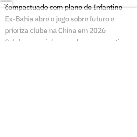
compactuado com plano de Infantino
Ex-Bahia abre o jogo sobre futuro e
prioriza clube na China em 2026
Salah encaminha acordo com novo time
após deixar o Liverpool
Lyon perde na Champions, e jornal
aponta falta de Endrick como motivo
Sem clube, Enner Valencia negocia
acordo com gigante sul-americano
Ex-Palmeiras, Gustavo Garcia projeta
nova temporada pelo Famalicão
Seleção Brasileira Sub-20 inicia