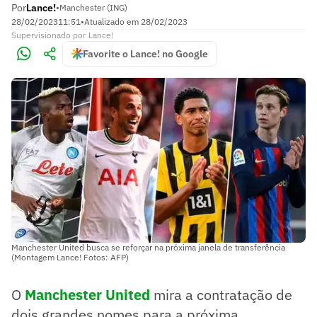
Por
Lance!
•
Manchester (ING)
28/02/2023
11:51
•
Atualizado em
28/02/2023
Supervisionado
por
Lance!
Favorite o Lance! no Google
Manchester United busca se reforçar na próxima janela de transferência
(Montagem Lance! Fotos: AFP)
O
Manchester United
mira a contratação de
dois grandes nomes para a próxima