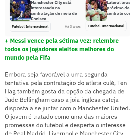
Manchester City está
Lateral brasile
interessado na
próximo de r
contratação de meia do
contrato com 
Chelsea
Futebol Internacional
Futebol Internacional
Há 3 anos
+ Messi vence pela sétima vez: relembre
todos os jogadores eleitos melhores do
mundo pela Fifa
Embora seja favorável a uma segunda
tentativa pela contratação do atleta culé, Ten
Hag também gosta da opção da chegada de
Jude Bellingham caso a joia inglesa esteja
disposta a se juntar com o Manchester United.
O jovem é tratado como uma das maiores
promessas do futebol e desperta o interesse
de Real Madrid, Liverpool e Manchester City.