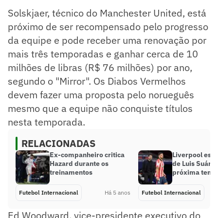
Solskjaer, técnico do Manchester United, está
próximo de ser recompensado pelo progresso
da equipe e pode receber uma renovação por
mais três temporadas e ganhar cerca de 10
milhões de libras (R$ 76 milhões) por ano,
segundo o "Mirror". Os Diabos Vermelhos
devem fazer uma proposta pelo norueguês
mesmo que a equipe não conquiste títulos
nesta temporada.
RELACIONADAS
Ex-companheiro critica
Liverpool est
Hazard durante os
de Luis Suárez
treinamentos
próxima temp
Futebol Internacional
Há 5 anos
Futebol Internacional
Ed Woodward, vice-presidente executivo do