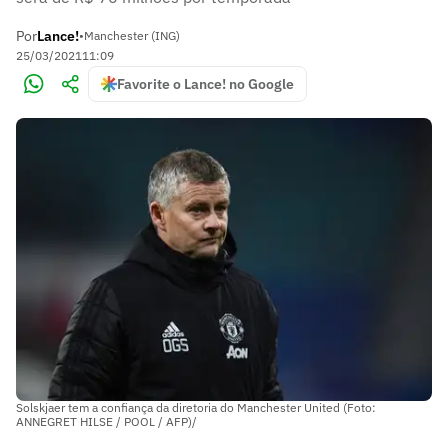
Por
Lance!
•
Manchester (ING)
25/03/2021
11:09
Favorite o Lance! no Google
Solskjaer tem a confiança da diretoria do Manchester United (Foto:
ANNEGRET HILSE / POOL / AFP)/