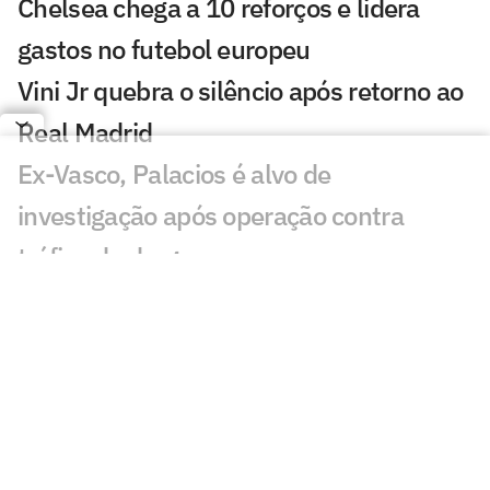
Chelsea chega a 10 reforços e lidera
gastos no futebol europeu
Vini Jr quebra o silêncio após retorno ao
Real Madrid
Ex-Vasco, Palacios é alvo de
investigação após operação contra
tráfico de drogas
Cidades-sede dos EUA cobram Fifa por
promessa milionária feita para a Copa do
Mundo de 2026
Premier League tem recorde de novos
técnicos em início de temporada