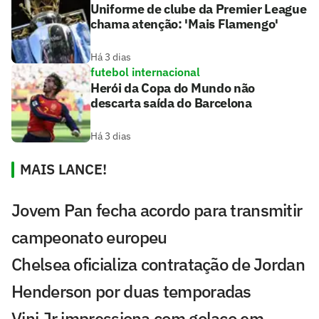
Uniforme de clube da Premier League
chama atenção: 'Mais Flamengo'
Há 3 dias
futebol internacional
Herói da Copa do Mundo não
descarta saída do Barcelona
Há 3 dias
MAIS LANCE!
Jovem Pan fecha acordo para transmitir
campeonato europeu
Chelsea oficializa contratação de Jordan
Henderson por duas temporadas
Vini Jr impressiona com golaço em