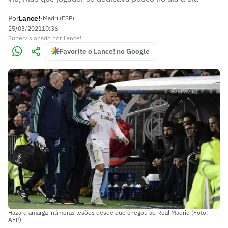
Por
Lance!
•
Madri (ESP)
25/03/2021
10:36
Supervisionado
por
Lance!
Favorite o Lance! no Google
Hazard amarga inúmeras lesões desde que chegou ao Real Madrid (Foto:
AFP)