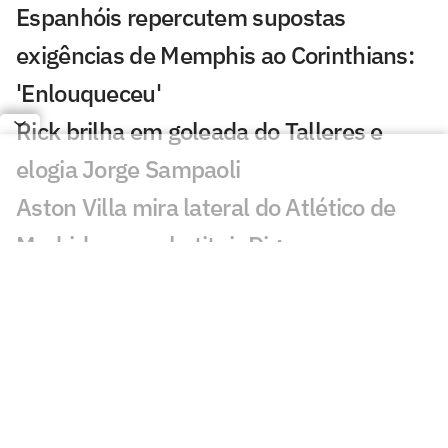
Espanhóis repercutem supostas
exigências de Memphis ao Corinthians:
'Enlouqueceu'
Rick brilha em goleada do Talleres e
elogia Jorge Sampaoli
Aston Villa mira lateral do Atlético de
Madrid para substituir Digne
Time de Rayan vence por 10 a 1, e ex-
Vasco passa em branco
Torcedores e ídolos do Milan
comparecem ao velório de Baresi
Gabi Nunes é anunciada pelo Orlando