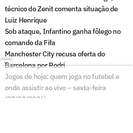
técnico do Zenit comenta situação de
Luiz Henrique
Sob ataque, Infantino ganha fôlego no
comando da Fifa
Manchester City recusa oferta do
Barcelona por Rodri
Jogos de hoje: quem joga no futebol e
onde assistir ao vivo – sexta-feira
(07/08/2026)
Ex-Fluminense entra na mira de
Manchester United e Arsenal, diz jornal
Veja gols em Bayern de Munique x