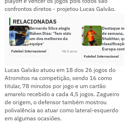
playoff e vencer os jogos pois todos são
confrontos diretos - projetou Lucas Galvão.
RELACIONADAS
Bernardo Silva elogia
Destaque no úl
Rúben Dias: ‘Tem sido
de semana, Te
um dos melhores da
Shakhtar, que
equipe’
classificação 
Europa contr
Futebol Internacional
Há 5 anos
Futebol Internacional
Lucas Galvão atuou em 18 dos 26 jogos do
Atromitos na competição, sendo 16 como
titular, 78 minutos por jogo e um cartão
amarelo recebido a cada 4,5 jogos. Zagueiro
de origem, o defensor também mostrou
polivalência ao atuar como lateral-esquerdo
em algumas ocasiões.