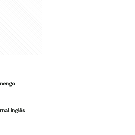
amengo
rnal inglês