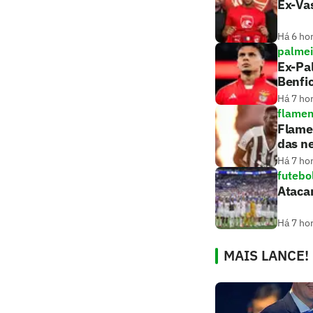
Ex-Vas
Há 6 ho
palmei
Ex-Pal
Benfi
Há 7 ho
flame
Flamen
das n
Há 7 ho
futebo
Atacan
Há 7 ho
MAIS LANCE!