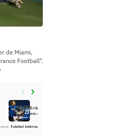
er de Miami,
ance Football".
e
Eriksen revela que nunca pensou
em deixar a Inter de Milão
 anos
Futebol Internacional
Há 5 anos