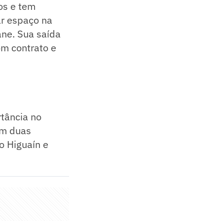
os e tem
ar espaço na
ane. Sua saída
om contrato e
tância no
om duas
o Higuaín e