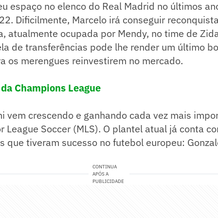
eu espaço no elenco do Real Madrid no últimos an
22. Dificilmente, Marcelo irá conseguir reconquist
da, atualmente ocupada por Mendy, no time de Zid
la de transferências pode lhe render um último b
ra os merengues reinvestirem no mercado.
a da Champions League
mi vem crescendo e ganhando cada vez mais impor
r League Soccer (MLS). O plantel atual já conta c
s que tiveram sucesso no futebol europeu: Gonzal
CONTINUA
APÓS A
PUBLICIDADE