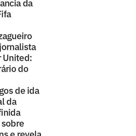
tancia da
ifa
zagueiro
jornalista
 United:
rário do
gos de ida
al da
finida
o sobre
ns e revela