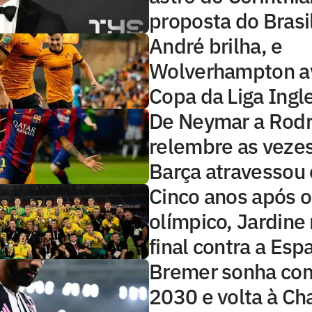
proposta do Brasi
André brilha, e
Wolverhampton a
Copa da Liga Ingl
De Neymar a Rodr
relembre as veze
Barça atravessou 
Cinco anos após o
olímpico, Jardine
final contra a Esp
Bremer sonha co
2030 e volta à C