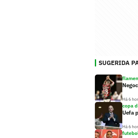
SUGERIDA PA
flame
Negoci
Há 6 ho
copa 
Uefa p
Há 6 ho
futebo