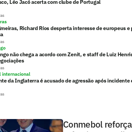
co, Léo Jacó acerta com clube de Portugal
ras
ras
meiras, Richard Ríos desperta interesse de europeus e 
ca
ras
ngo
go não chega a acordo com Zenit, e staff de Luiz Henri
egociações
ras
l internacional
te da Inglaterra é acusado de agressão após incidente
ras
Conmebol reforça