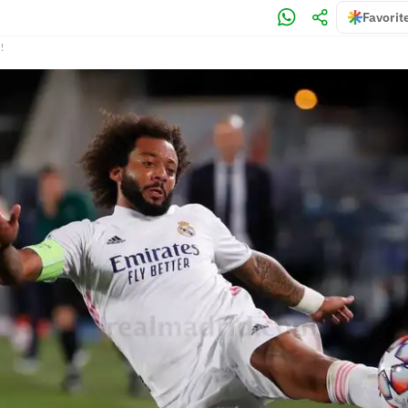
Favorit
!