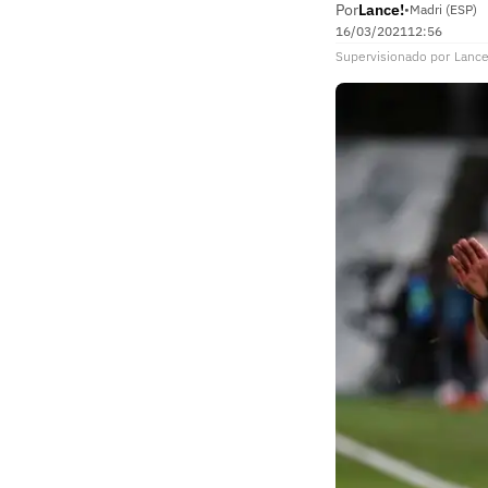
Por
Lance!
•
Madri (ESP)
16/03/2021
12:56
Supervisionado
por
Lance