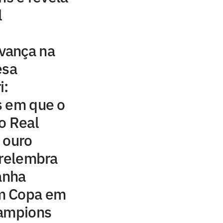
l
vança na
esa
i:
s em que o
o Real
 ouro
 relembra
anha
m Copa em
hampions