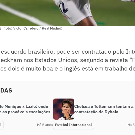
 (Foto: Víctor Carretero / Real Madrid)
l esquerdo brasileiro, pode ser contratado pelo Int
eckham nos Estados Unidos, segundo a revista "Fr
 os dois é muito boa e o inglês está em trabalho d
.
ADAS
de Munique x Lazio: onde
Chelsea e Tottenham tentam a
 e as prováveis escalações
contratação de Dybala
l
Há 5 anos
Futebol Internacional
Há 5