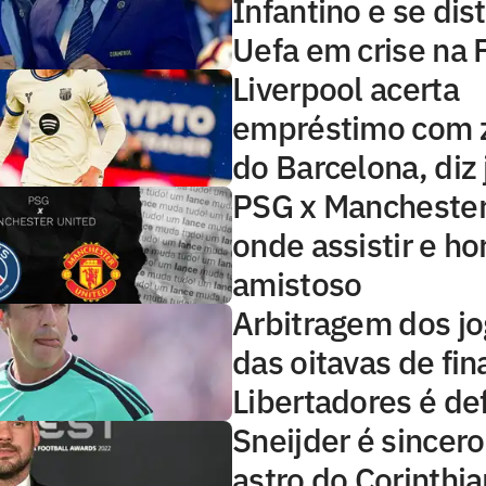
Infantino e se dis
Uefa em crise na F
Liverpool acerta
empréstimo com 
do Barcelona, diz 
PSG x Manchester
onde assistir e ho
amistoso
Arbitragem dos jo
das oitavas de fin
Libertadores é de
Sneijder é sincer
astro do Corinthia