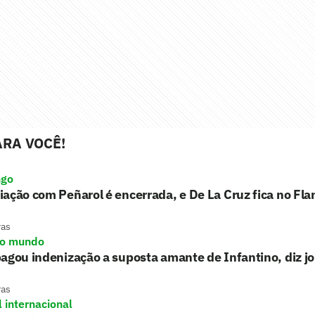
RA VOCÊ!
ngo
ação com Peñarol é encerrada, e De La Cruz fica no Fl
ras
do mundo
agou indenização a suposta amante de Infantino, diz jo
ras
l internacional