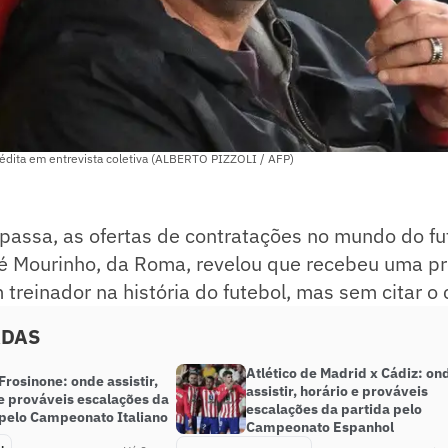
nédita em entrevista coletiva (ALBERTO PIZZOLI / AFP)
passa, as ofertas de contratações no mundo do fu
 Mourinho, da Roma, revelou que recebeu uma p
m treinador na história do futebol, mas sem citar o
ADAS
Atlético de Madrid x Cádiz: on
rosinone: onde assistir,
assistir, horário e prováveis
 e prováveis escalações da
escalações da partida pelo
 pelo Campeonato Italiano
Campeonato Espanhol