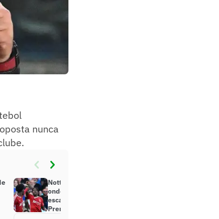
tebol
roposta nunca
 clube.
de
Nottingham Forest x Brentford:
onde assistir, horário e prováveis
escalações da partida pela
Premier League