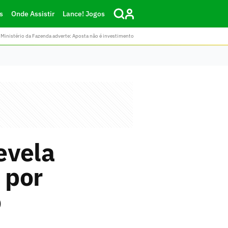
s
Onde Assistir
Lance! Jogos
Ministério da Fazenda adverte: Aposta não é investimento
evela
 por
o