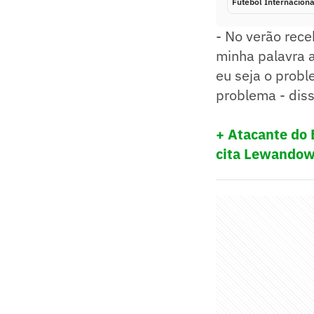
Futebol Internaciona
- No verão receb
minha palavra a
eu seja o probl
problema - diss
+ Atacante do 
cita Lewandows