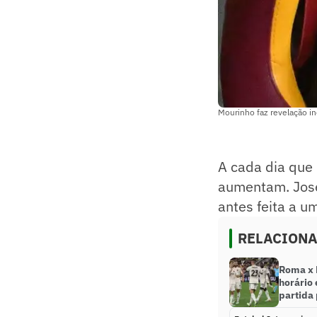
Mourinho faz revelação i
A cada dia que 
aumentam. José
antes feita a u
RELACION
Roma x F
horário
partida