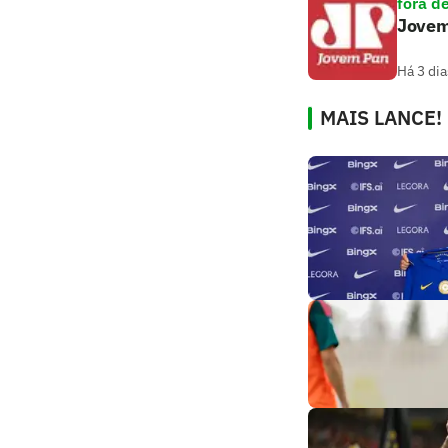
fora d
Jovem
Há 3 dia
MAIS LANCE!