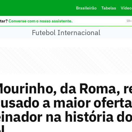
Brasileirão
Tabelas
Vídeo
tar?
Converse com o nosso assistente.
18+ 
Futebol Internacional
ourinho, da Roma, r
cusado a maior oferta
inador na história d
l