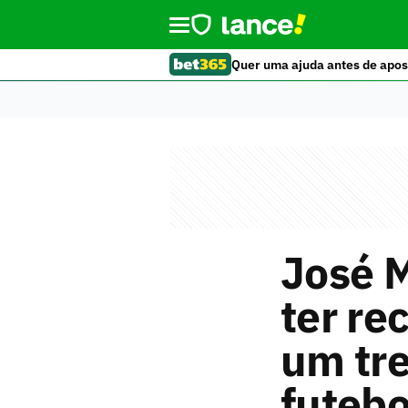
Quer uma ajuda antes de apos
José M
ter re
um tre
futebo