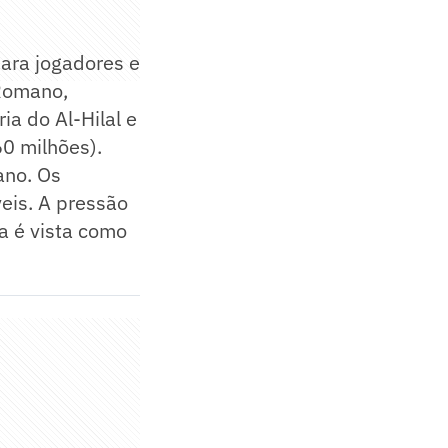
ara jogadores e
 Romano,
ia do Al-Hilal e
0 milhões).
ano. Os
eis. A pressão
a é vista como