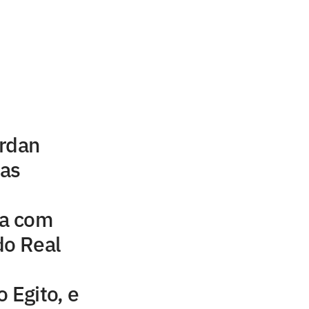
u
ordan
uas
na com
do Real
 Egito, e