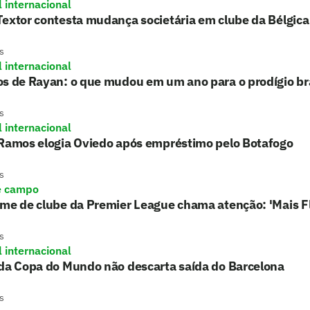
l internacional
extor contesta mudança societária em clube da Bélgica
s
l internacional
s de Rayan: o que mudou em um ano para o prodígio bra
s
l internacional
 Ramos elogia Oviedo após empréstimo pelo Botafogo
s
e campo
rme de clube da Premier League chama atenção: 'Mais 
s
l internacional
 da Copa do Mundo não descarta saída do Barcelona
s