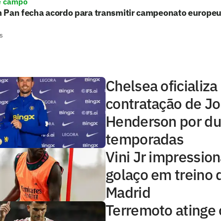
e campo
 Pan fecha acordo para transmitir campeonato europe
s
Chelsea oficializa
contratação de J
Henderson por d
temporadas
Vini Jr impressio
golaço em treino 
Madrid
Terremoto atinge o