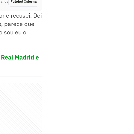
 anos
Futebol Internacional
Há 2 anos
or e recusei. Dei
s, parece que
o sou eu o
 Real Madrid e