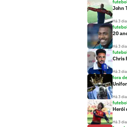
futebo
John T
Há 3 dia
futebo
20 ano
Há 3 dia
futebo
Chris
Há 3 dia
fora d
Unifo
Há 3 dia
futebo
Herói
Há 3 dia