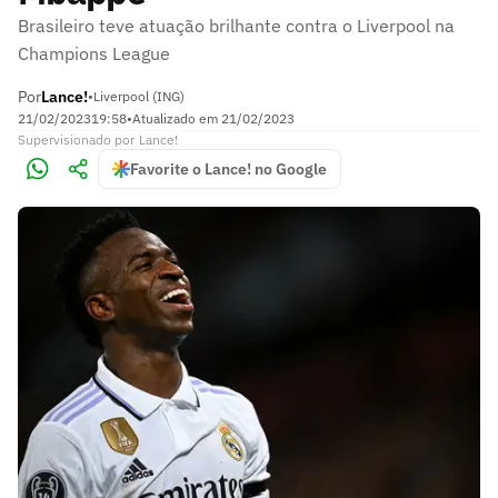
Brasileiro teve atuação brilhante contra o Liverpool na
Champions League
Por
Lance!
•
Liverpool (ING)
21/02/2023
19:58
•
Atualizado em
21/02/2023
Supervisionado
por
Lance!
Favorite o Lance! no Google