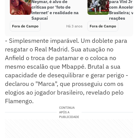
Neymar, é alvo de
para Vini Jr 
críticas por ‘foto de
com Ancelotti
internet’ e realidade na
Brasileira; vej
Sapucaí
reações
Fora de Campo
Há 3 anos
Fora de Campo
- Simplesmente imparável. Um doblete para
resgatar o Real Madrid. Sua atuação no
Anfield o troca de patamar e o coloca no
mesmo escalão que Mbappé. Brutal a sua
capacidade de desequilibrar e gerar perigo -
declarou o "Marca", que prosseguiu com os
elogios ao jogador brasileiro, revelado pelo
Flamengo.
CONTINUA
APÓS A
PUBLICIDADE