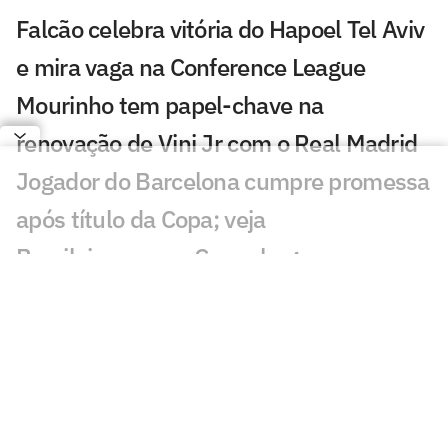
Falcão celebra vitória do Hapoel Tel Aviv
e mira vaga na Conference League
Mourinho tem papel-chave na
renovação de Vini Jr com o Real Madrid
Jogador do Barcelona cumpre promessa
após título da Copa; veja
Brasileiro marca, Copenhagen vence e
fica perto dos playoffs da Conference
André Clóvis projeta estreia do
Académico na elite portuguesa
Ídolo do Liverpool critica ida de Salah ao
Trabzonspor: 'Poderia mais'