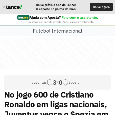
Baixe grátis o app do Lance!
Baixe agora
O esporte na palma da mão.
Ajuda com Aposta?
Fale com o assistente.
18+ Ministério da Fazenda adverte: Aposta não é investimento
Futebol Internacional
3
0
Juventus
Spezia
No jogo 600 de Cristiano
Ronaldo em ligas nacionais,
Juventus vence o Spezia em