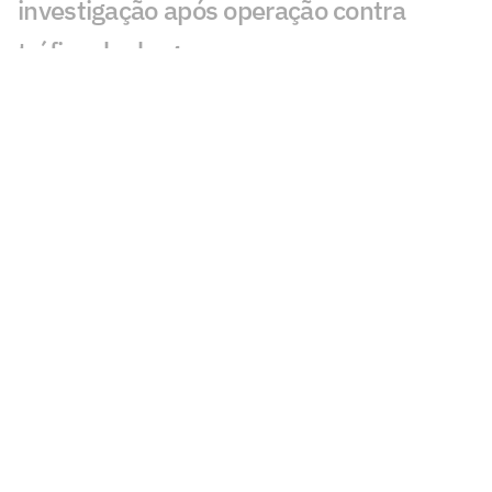
investigação após operação contra
tráfico de drogas
Cidades-sede dos EUA cobram Fifa por
promessa milionária feita para a Copa do
Mundo de 2026
Premier League tem recorde de novos
técnicos em início de temporada
Kerolin é anunciada pelo Barcelona e se
torna maior transferência do clube no
feminino
Espanha define volta após título
mundial e fecha 2026 contra a