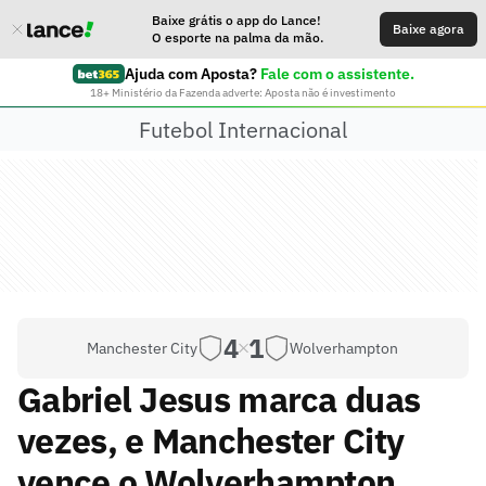
Baixe grátis o app do Lance!
Baixe agora
O esporte na palma da mão.
Ajuda com Aposta?
Fale com o assistente.
18+ Ministério da Fazenda adverte: Aposta não é investimento
Futebol Internacional
4
1
Manchester City
Wolverhampton
Gabriel Jesus marca duas
vezes, e Manchester City
vence o Wolverhampton