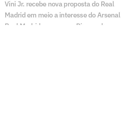
Vini Jr. recebe nova proposta do Real
Madrid em meio a interesse do Arsenal
Real Madrid avança por Diomande e
negociação entra na reta decisiva
Ex-Vasco, Danilo Boza destaca evolução
do Urawa para nova temporada
Sem resposta de Almada, Flamengo
avança por Luiz Henrique e prepara
proposta milionária
Jogador morre após ser atingido por raio
durante partida de futebol na Tailândia
Europeus reagem a Estevão em Chelsea