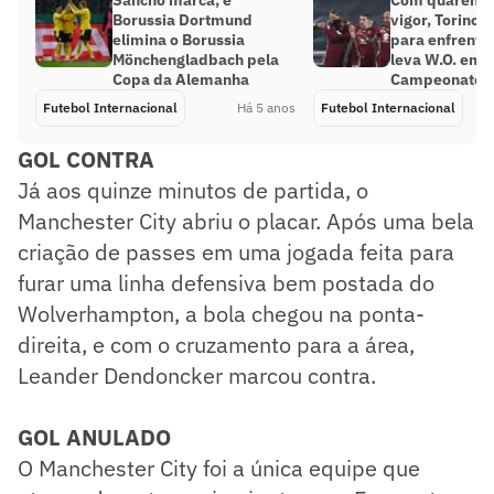
Borussia Dortmund
vigor, Torino n
elimina o Borussia
para enfrentar
Mönchengladbach pela
leva W.O. em 
Copa da Alemanha
Campeonato I
Futebol Internacional
Há 5 anos
Futebol Internacional
GOL CONTRA
Já aos quinze minutos de partida, o
Manchester City abriu o placar. Após uma bela
criação de passes em uma jogada feita para
furar uma linha defensiva bem postada do
Wolverhampton, a bola chegou na ponta-
direita, e com o cruzamento para a área,
Leander Dendoncker marcou contra.
GOL ANULADO
​O Manchester City foi a única equipe que