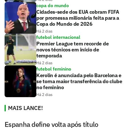
copa do mundo
Cidades-sede dos EUA cobram FIFA
por promessa milionária feita para a
Copa do Mundo de 2026
Há 2 dias
futebol internacional
Premier League tem recorde de
novos técnicos em início de
temporada
Há 2 dias
futebol feminino
Kerolin é anunciada pelo Barcelona e
se torna maior transferência do clube
no feminino
Há 2 dias
MAIS LANCE!
Espanha define volta após título