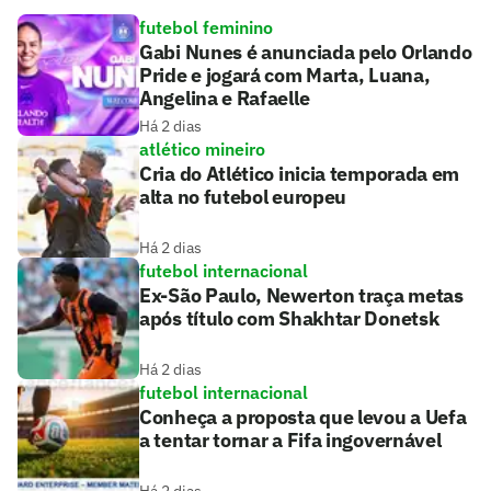
futebol feminino
Gabi Nunes é anunciada pelo Orlando
Pride e jogará com Marta, Luana,
Angelina e Rafaelle
Há 2 dias
atlético mineiro
Cria do Atlético inicia temporada em
alta no futebol europeu
Há 2 dias
futebol internacional
Ex-São Paulo, Newerton traça metas
após título com Shakhtar Donetsk
Há 2 dias
futebol internacional
Conheça a proposta que levou a Uefa
a tentar tornar a Fifa ingovernável
Há 2 dias