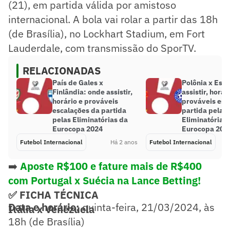
(21), em partida válida por amistoso
internacional. A bola vai rolar a partir das 18h
(de Brasília), no Lockhart Stadium, em Fort
Lauderdale, com transmissão do SporTV.
RELACIONADAS
País de Gales x
Polônia x Estô
Finlândia: onde assistir,
assistir, horár
horário e prováveis
prováveis esc
escalações da partida
partida pelas
pelas Eliminatórias da
Eliminatórias
Eurocopa 2024
Eurocopa 202
Futebol Internacional
Há 2 anos
Futebol Internacional
➡️
Aposte R$100 e fature mais de R$400
com Portugal x Suécia na Lance Betting!
✅ FICHA TÉCNICA
Data e horário:
quinta-feira, 21/03/2024, às
Itália x Venezuela
18h (de Brasília)