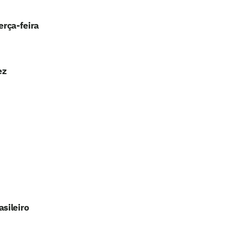
erça-feira
ez
sileiro