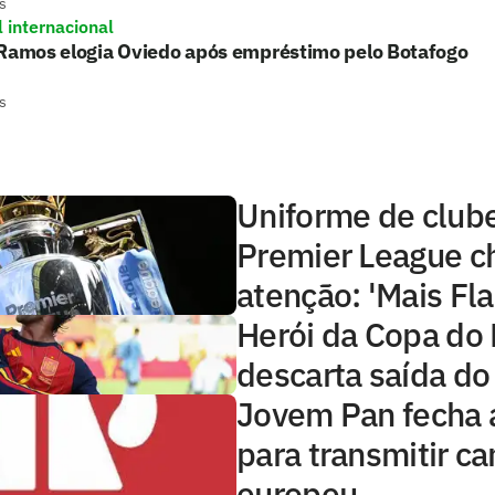
s
l internacional
 Ramos elogia Oviedo após empréstimo pelo Botafogo
s
Uniforme de club
Premier League 
atenção: 'Mais Fl
Herói da Copa do
descarta saída do
Jovem Pan fecha 
para transmitir 
europeu