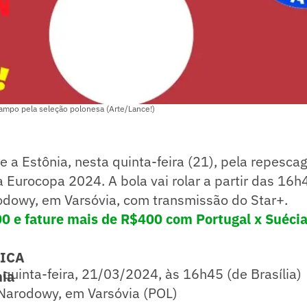
mpo pela seleção polonesa (Arte/Lance!)
e a Estônia, nesta quinta-feira (21), pela repesc
a Eurocopa 2024. A bola vai rolar a partir das 16h4
odowy, em Varsóvia, com transmissão do Star+.
0 e fature mais de R$400 com Portugal x Suécia
NICA
quinta-feira, 21/03/2024, às 16h45 (de Brasília)
nia
Narodowy, em Varsóvia (POL)