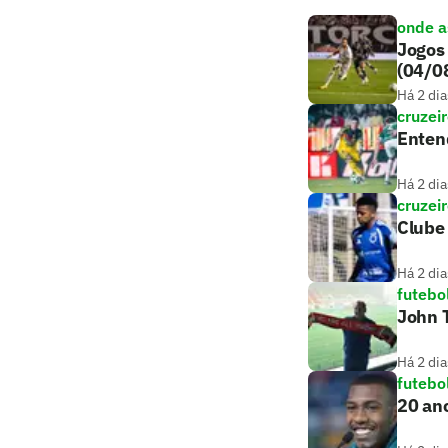
onde as
Jogos 
(04/0
Há 2 dia
cruzei
Entend
Há 2 dia
cruzei
Clube 
Há 2 dia
futebo
John T
Há 2 dia
futebo
20 ano