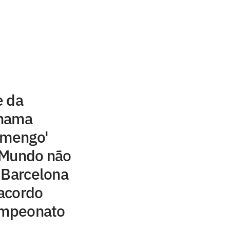
e da
chama
amengo'
 Mundo não
 Barcelona
acordo
campeonato