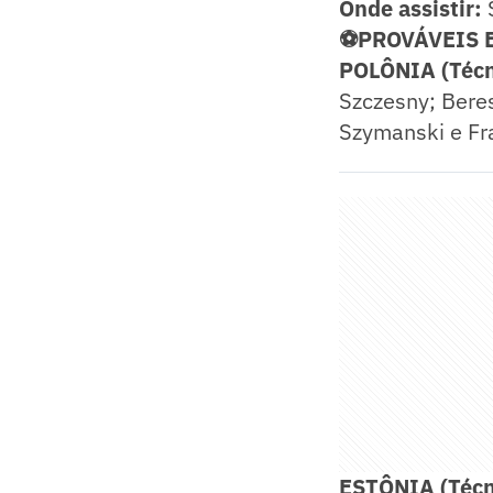
Onde assistir:
⚽PROVÁVEIS 
POLÔNIA (Técni
Szczesny; Beres
Szymanski e Fr
ESTÔNIA (Técn