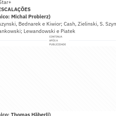
Star+
ESCALAÇÕES
co: Michal Probierz)
zynski, Bednarek e Kiwior; Cash, Zielinski, S. Szy
ankowski; Lewandowski e Piatek
CONTINUA
APÓS A
PUBLICIDADE
ico: Thomas Häberli)