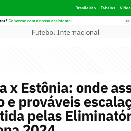
Brasileirão
Tabelas
Vídeo
tar?
Converse com o nosso assistente.
18+ 
Futebol Internacional
a x Estônia: onde assi
o e prováveis escala
tida pelas Eliminatór
opa 2024