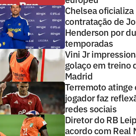
Chelsea oficializa
contratação de J
Henderson por d
temporadas
Vini Jr impressio
golaço em treino 
Madrid
Terremoto atinge o
jogador faz reflex
redes sociais
Diretor do RB Lei
acordo com Real 