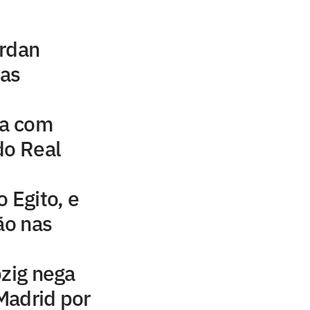
ordan
uas
na com
do Real
 Egito, e
ão nas
pzig nega
Madrid por