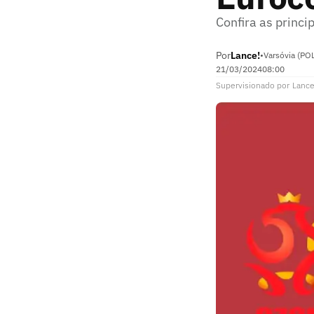
Confira as princ
Por
Lance!
•
Varsóvia (PO
21/03/2024
08:00
Supervisionado
por
Lance