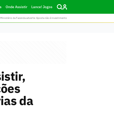
s
Onde Assistir
Lance! Jogos
Ministério da Fazenda adverte: Aposta não é investimento
stir,
ções
ias da