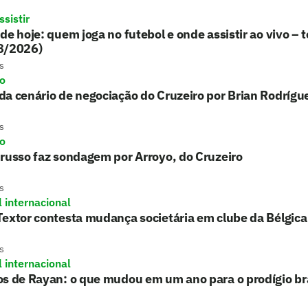
sistir
de hoje: quem joga no futebol e onde assistir ao vivo – t
8/2026)
s
ro
a cenário de negociação do Cruzeiro por Brian Rodrígu
s
ro
russo faz sondagem por Arroyo, do Cruzeiro
s
l internacional
extor contesta mudança societária em clube da Bélgica
s
l internacional
s de Rayan: o que mudou em um ano para o prodígio bra