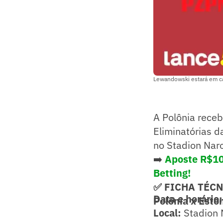
Lewandowski estará em ca
A Polônia receb
Eliminatórias d
no Stadion Nar
➡️
Aposte R$10
Betting!
✅ FICHA TÉC
Data e horário:
Polônia x Estô
Local:
Stadion 