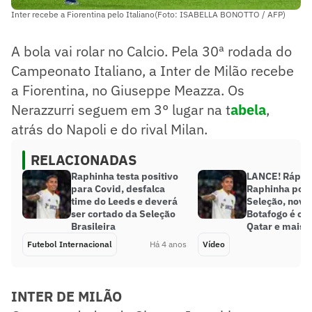
Inter recebe a Fiorentina pelo Italiano(Foto: ISABELLA BONOTTO / AFP)
A bola vai rolar no Calcio. Pela 30ª rodada do
Campeonato Italiano, a Inter de Milão recebe
a Fiorentina, no Giuseppe Meazza. Os
Nerazzurri seguem em 3° lugar na t
abela
,
atrás do Napoli e do rival Milan.
RELACIONADAS
Raphinha testa positivo
LANCE! Rápid
para Covid, desfalca
Raphinha pode
time do Leeds e deverá
Seleção, novo 
ser cortado da Seleção
Botafogo é c
Brasileira
Qatar e mais!
Futebol Internacional
Há 4 anos
Vídeo
INTER DE MILÃO