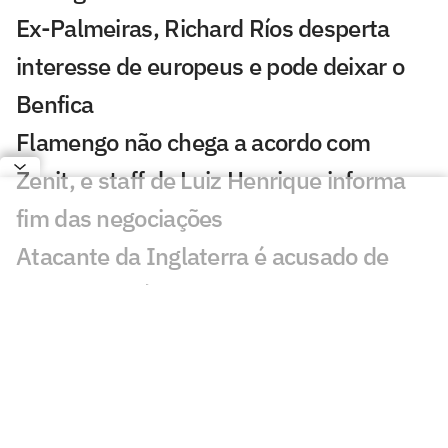
Ex-Palmeiras, Richard Ríos desperta
interesse de europeus e pode deixar o
Benfica
Flamengo não chega a acordo com
Zenit, e staff de Luiz Henrique informa
fim das negociações
Atacante da Inglaterra é acusado de
agressão após incidente em Londres
Conmebol reforça apoio a Infantino e se
distancia da Uefa em crise na Fifa
Liverpool acerta empréstimo com
zagueiro do Barcelona, diz jornalista