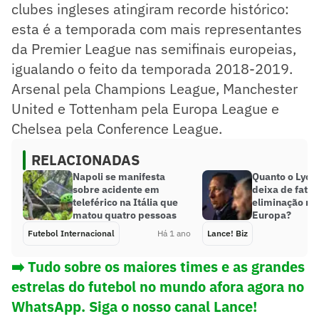
clubes ingleses atingiram recorde histórico:
esta é a temporada com mais representantes
da Premier League nas semifinais europeias,
igualando o feito da temporada 2018-2019.
Arsenal pela Champions League, Manchester
United e Tottenham pela Europa League e
Chelsea pela Conference League.
RELACIONADAS
Napoli se manifesta
Quanto o Lyon,
sobre acidente em
deixa de fatu
teleférico na Itália que
eliminação na
matou quatro pessoas
Europa?
Futebol Internacional
Há 1 ano
Lance! Biz
➡️ Tudo sobre os maiores times e as grandes
estrelas do futebol no mundo afora agora no
WhatsApp. Siga o nosso canal Lance!