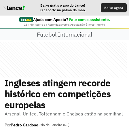
Baixe grátis o app do Lance!
Baixe agora
O esporte na palma da mão.
Ajuda com Aposta?
Fale com o assistente.
18+ Ministério da Fazenda adverte: Aposta não é investimento
Futebol Internacional
Ingleses atingem recorde
histórico em competições
europeias
Arsenal, United, Tottenham e Chelsea estão na semifinal
Por
Pedro Cardoso
•
Rio de Janeiro (RJ)