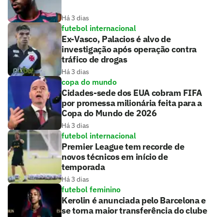
Há 3 dias
futebol internacional
Ex-Vasco, Palacios é alvo de
investigação após operação contra
tráfico de drogas
Há 3 dias
copa do mundo
Cidades-sede dos EUA cobram FIFA
por promessa milionária feita para a
Copa do Mundo de 2026
Há 3 dias
futebol internacional
Premier League tem recorde de
novos técnicos em início de
temporada
Há 3 dias
futebol feminino
Kerolin é anunciada pelo Barcelona e
se torna maior transferência do clube