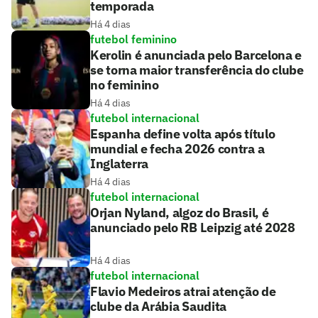
temporada
Há 4 dias
futebol feminino
Kerolin é anunciada pelo Barcelona e
se torna maior transferência do clube
no feminino
Há 4 dias
futebol internacional
Espanha define volta após título
mundial e fecha 2026 contra a
Inglaterra
Há 4 dias
futebol internacional
Orjan Nyland, algoz do Brasil, é
anunciado pelo RB Leipzig até 2028
Há 4 dias
futebol internacional
Flavio Medeiros atrai atenção de
clube da Arábia Saudita