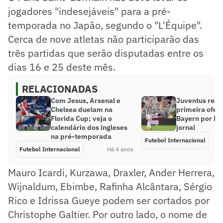
jogadores "indesejáveis" para a pré-
temporada no Japão, segundo o "L'Équipe".
Cerca de nove atletas não participarão das
três partidas que serão disputadas entre os
dias 16 e 25 deste mês.
RELACIONADAS
Com Jesus, Arsenal e
Juventus recu
Chelsea duelam na
primeira ofer
Florida Cup; veja o
Bayern por De 
calendário dos ingleses
jornal
na pré-temporada
Futebol Internacional
Futebol Internacional
Há 4 anos
Mauro Icardi, Kurzawa, Draxler, Ander Herrera,
Wijnaldum, Ebimbe, Rafinha Alcântara, Sérgio
Rico e Idrissa Gueye podem ser cortados por
Christophe Galtier. Por outro lado, o nome de