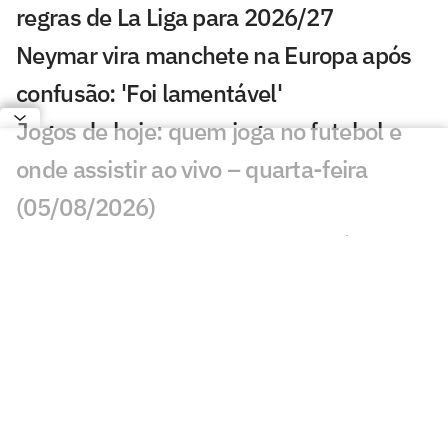
regras de La Liga para 2026/27
Neymar vira manchete na Europa após
confusão: 'Foi lamentável'
Jogos de hoje: quem joga no futebol e
onde assistir ao vivo – quarta-feira
(05/08/2026)
Gabriel Sara recebe elogios de técnico
do Galatasaray: 'Pulmão'
Ex-Vasco, Evander marca golaço em
Cincinnati x Pachuca; veja
Arsène Wenger diz não ter
compactuado com plano de Infantino