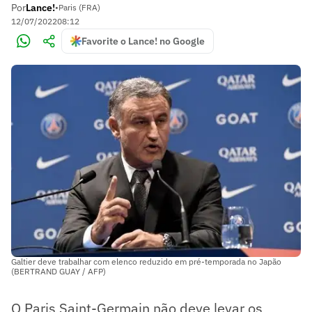
Por
Lance!
•
Paris (FRA)
12/07/2022
08:12
Favorite o Lance! no Google
Galtier deve trabalhar com elenco reduzido em pré-temporada no Japão
(BERTRAND GUAY / AFP)
O Paris Saint-Germain não deve levar os