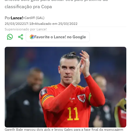
classificação pra Copa
Por
Lance!
•
Cardiff (GAL)
25/03/2022
17:18
•
Atualizado em
25/03/2022
Supervisionado
por
Lance!
Favorite o Lance! no Google
Gareth Bale marcou dois gols e levou Gales para a fase final da repescagem