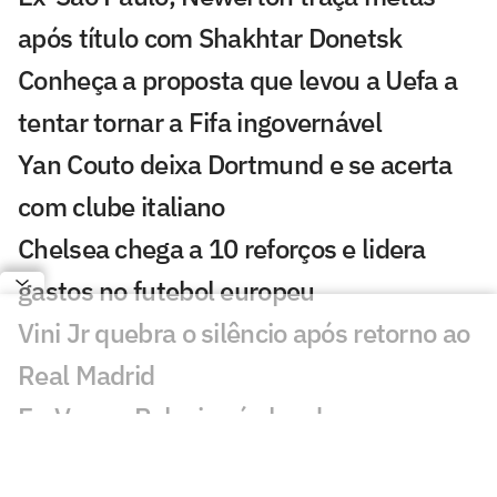
após título com Shakhtar Donetsk
Conheça a proposta que levou a Uefa a
tentar tornar a Fifa ingovernável
Yan Couto deixa Dortmund e se acerta
com clube italiano
Chelsea chega a 10 reforços e lidera
gastos no futebol europeu
Vini Jr quebra o silêncio após retorno ao
Real Madrid
Ex-Vasco, Palacios é alvo de
investigação após operação contra