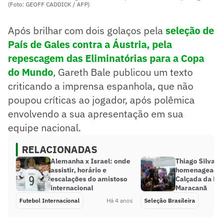
(Foto: GEOFF CADDICK / AFP)
Após brilhar com dois golaços pela
seleção de
País de Gales contra a Áustria, pela
repescagem das Eliminatórias para a Copa
do Mundo
, Gareth Bale publicou um texto
criticando a imprensa espanhola, que não
poupou críticas ao jogador, após polêmica
envolvendo a sua apresentação em sua
equipe nacional.
RELACIONADAS
Alemanha x Israel: onde
Thiago Silva é
assistir, horário e
homenageado
escalações do amistoso
Calçada da F
internacional
Maracanã
Futebol Internacional
Há 4 anos
Seleção Brasileira