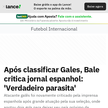
Baixe grátis o app do Lance!
Baixe agora
O esporte na palma da mão.
Ajuda com Aposta?
Fale com o assistente.
18+ Ministério da Fazenda adverte: Aposta não é investimento
Futebol Internacional
Após classificar Gales, Bale
critica jornal espanhol:
'Verdadeiro parasita'
Atacante galês foi novamente criticado pela imprensa
espanhola após grande atuação pela sua seleção, onde
anotou dois gols para deixar seu país próximo da