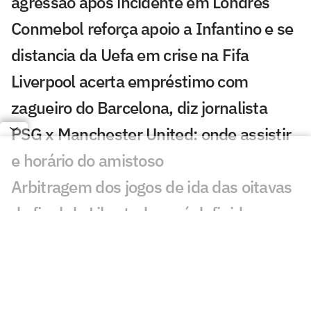
agressão após incidente em Londres
Conmebol reforça apoio a Infantino e se
distancia da Uefa em crise na Fifa
Liverpool acerta empréstimo com
zagueiro do Barcelona, diz jornalista
PSG x Manchester United: onde assistir
e horário do amistoso
Arbitragem dos jogos de ida das oitavas
de final da Libertadores é definida
Sneijder é sincero sobre astro do
Corinthians e revela proposta do Brasil
André brilha, e Wolverhampton avança