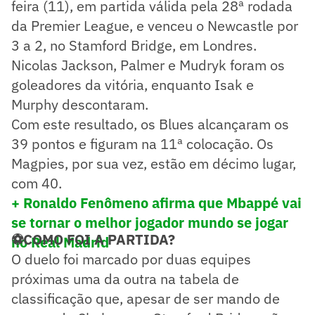
feira (11), em partida válida pela 28ª rodada
da Premier League, e venceu o Newcastle por
3 a 2, no Stamford Bridge, em Londres.
Nicolas Jackson, Palmer e Mudryk foram os
goleadores da vitória, enquanto Isak e
Murphy descontaram.
Com este resultado, os Blues alcançaram os
39 pontos e figuram na 11ª colocação. Os
Magpies, por sua vez, estão em décimo lugar,
com 40.
+ Ronaldo Fenômeno afirma que Mbappé vai
se tornar o melhor jogador mundo se jogar
⚽COMO FOI A PARTIDA?
no Real Madrid
O duelo foi marcado por duas equipes
próximas uma da outra na tabela de
classificação que, apesar de ser mando de