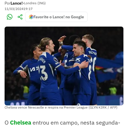
Por
Lance!
•
Londres (ING)
11/03/2024
19:17
Favorite o Lance! no Google
Chelsea vence Newcastle e respira na Premier League (GLYN KIRK / AFP)
O
Chelsea
entrou em campo, nesta segunda-