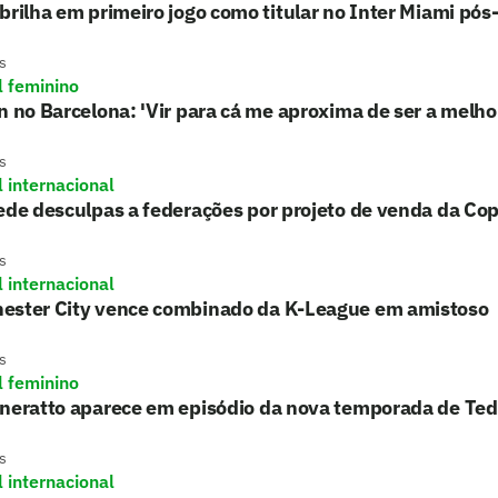
brilha em primeiro jogo como titular no Inter Miami pó
s
l feminino
n no Barcelona: 'Vir para cá me aproxima de ser a melh
s
l internacional
ede desculpas a federações por projeto de venda da C
s
l internacional
ester City vence combinado da K-League em amistoso
s
l feminino
aneratto aparece em episódio da nova temporada de Ted
s
l internacional