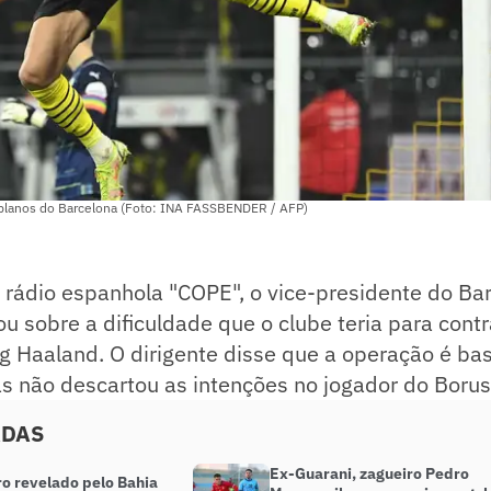
 planos do Barcelona (Foto: INA FASSBENDER / AFP)
 rádio espanhola "COPE", o vice-presidente do Ba
sobre a dificuldade que o clube teria para contr
g Haaland. O dirigente disse que a operação é ba
s não descartou as intenções no jogador do Boru
ADAS
Ex-Guarani, zagueiro Pedro
ro revelado pelo Bahia