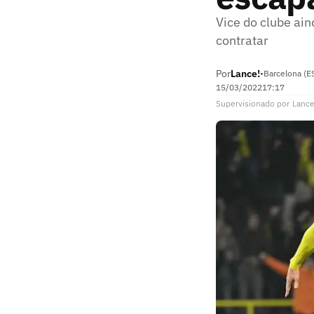
Vice do clube ai
contratar
Por
Lance!
•
Barcelona (E
15/03/2022
17:17
Supervisionado
por
Lance