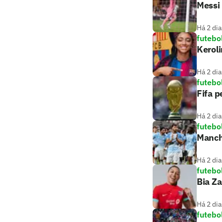
Messi 
Há 2 dia
futebo
Keroli
Há 2 dia
futebo
Fifa p
Há 2 dia
futebo
Manch
Há 2 dia
futebo
Bia Z
Há 2 dia
futebo