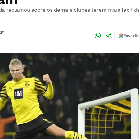
nda reclamou sobre os demais clubes terem mais facilid
SP)
Favorit
!