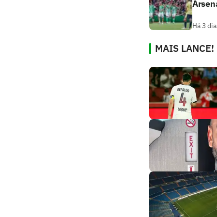
Arsena
Há 3 dia
MAIS LANCE!