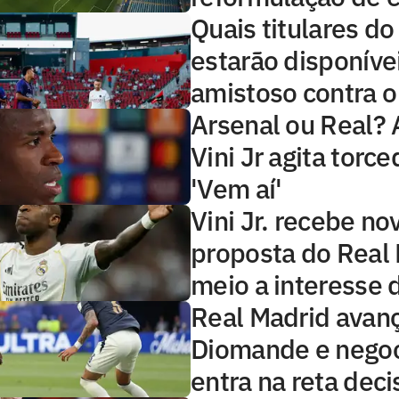
Quais titulares d
estarão disponíve
amistoso contra o
Arsenal ou Real? 
Vini Jr agita torce
'Vem aí'
Vini Jr. recebe no
proposta do Real
meio a interesse 
Real Madrid avan
Diomande e nego
entra na reta deci