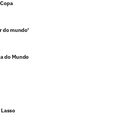
s-Copa
or do mundo'
opa do Mundo
 Lasso