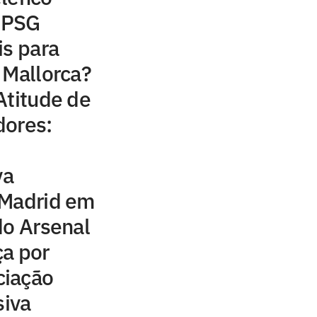
o PSG
is para
 Mallorca?
Atitude de
dores:
va
 Madrid em
do Arsenal
ça por
ciação
siva