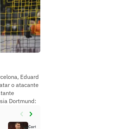
rcelona, Eduard
atar o atacante
stante
ssia Dortmund:
Corte Arbitral do Esporte mantém