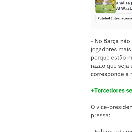
analisa
Al Wasl
Futebol Internaciona
- No Barça não 
jogadores mais 
porque estão m
razão que seja 
corresponde a 
+Torcedores se
O vice-presiden
pressa:
- Faltam três 