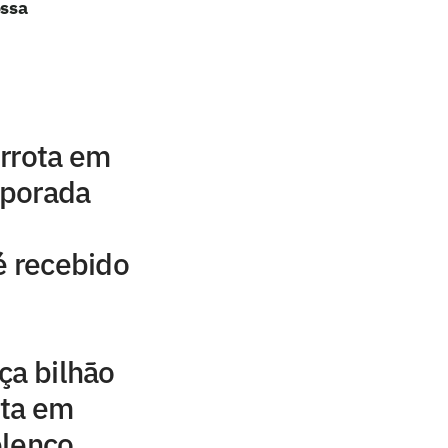
ossa
errota em
mporada
é recebido
ça bilhão
sta em
elenco