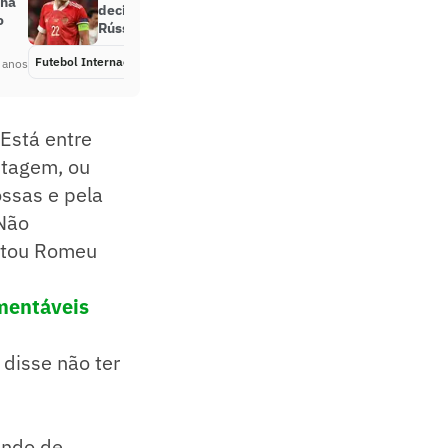
 na
decisão, e clubes e seleções da
o
Rússia seguem banidos no futebol
Futebol Internacional
Há 4 anos
 anos
 Está entre
ntagem, ou
ossas e pela
 Não
ntou Romeu
mentáveis
 disse não ter
ando de