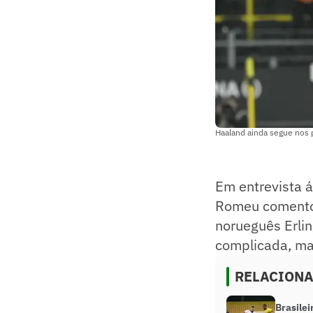
Haaland ainda segue nos
Em entrevista á
Romeu comentou 
norueguês Erlin
complicada, ma
RELACION
Brasilei