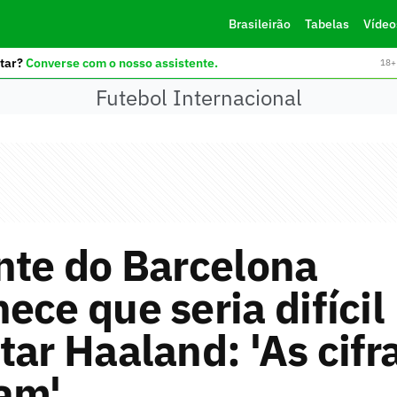
Brasileirão
Tabelas
Vídeo
tar?
Converse com o nosso assistente.
18+ 
Futebol Internacional
nte do Barcelona
ece que seria difícil
tar Haaland: 'As cifr
am'