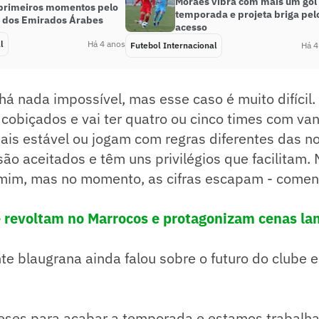
Moraes vibra com mais um gol
 primeiros momentos pelo
temporada e projeta briga pel
, dos Emirados Árabes
acesso
l
Há 4 anos
Futebol Internacional
Há 4
há nada impossível, mas esse caso é muito difícil.
cobiçados e vai ter quatro ou cinco times com va
ais estável ou jogam com regras diferentes das n
são aceitados e têm uns privilégios que facilitam.
mim, mas no momento, as cifras escapam - come
 revoltam no Marrocos e protagonizam cenas la
te blaugrana ainda falou sobre o futuro do clube e
meses para acabar a temporada e estamos trabalh