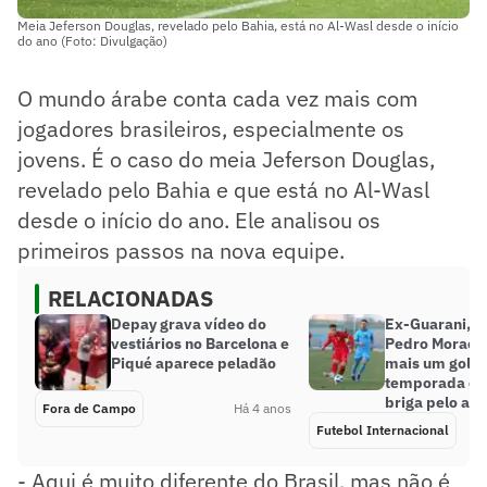
Meia Jeferson Douglas, revelado pelo Bahia, está no Al-Wasl desde o início
do ano (Foto: Divulgação)
O mundo árabe conta cada vez mais com
jogadores brasileiros, especialmente os
jovens. É o caso do meia Jeferson Douglas,
revelado pelo Bahia e que está no Al-Wasl
desde o início do ano. Ele analisou os
primeiros passos na nova equipe.
RELACIONADAS
Depay grava vídeo do
Ex-Guarani, z
vestiários no Barcelona e
Pedro Moraes
Piqué aparece peladão
mais um gol n
temporada e p
briga pelo ac
Fora de Campo
Há 4 anos
Futebol Internacional
- Aqui é muito diferente do Brasil, mas não é