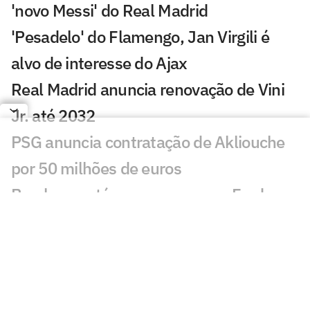
'novo Messi' do Real Madrid
'Pesadelo' do Flamengo, Jan Virgili é
alvo de interesse do Ajax
Real Madrid anuncia renovação de Vini
Jr. até 2032
PSG anuncia contratação de Akliouche
por 50 milhões de euros
Bracks mantém esperança por Fred no
Atlético: 'Temos essa chama acesa'
Ansu Fati destaca estilo de Filipe Luís no
Monaco: 'Vai ser bom para mim'
Ex-Botafogo, Lucas Perri se aproxima de