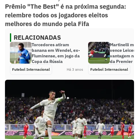
Prêmio "The Best" é na próxima segunda:
relembre todos os jogadores eleitos
melhores do mundo pela Fifa
RELACIONADAS
Torcedores atiram
Martinelli mar
banana em Wendel, ex-
vence Leiceste
Fluminense, em jogo da
vantagem na l
Copa da Rússia
da Premier L
Futebol Internacional
Há 3 anos
Futebol Internacional