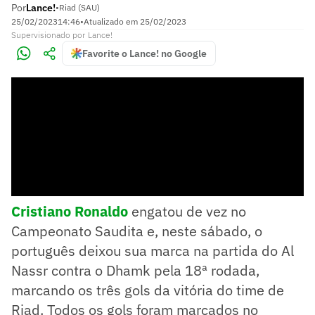
Por
Lance!
•
Riad (SAU)
25/02/2023
14:46
•
Atualizado em
25/02/2023
Supervisionado
por
Lance!
Favorite o Lance! no Google
Cristiano Ronaldo
engatou de vez no
Campeonato Saudita e, neste sábado, o
português deixou sua marca na partida do Al
Nassr contra o Dhamk pela 18ª rodada,
marcando os três gols da vitória do time de
Riad. Todos os gols foram marcados no