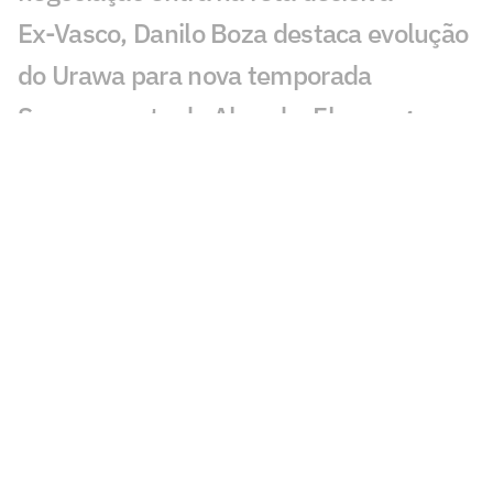
Ex-Vasco, Danilo Boza destaca evolução
do Urawa para nova temporada
Sem resposta de Almada, Flamengo
avança por Luiz Henrique e prepara
proposta milionária
Jogador morre após ser atingido por raio
durante partida de futebol na Tailândia
Europeus reagem a Estevão em Chelsea
x Juventus: 'Precisa'
Milan e Inter de Milão se enfrentam em
amistoso com homenagem a Franco
Baresi