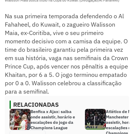
Walisson Maia busca título na Copa do Kuwait (Divulgação/Al Fahaheel)
Na sua primeira temporada defendendo o Al
Fahaheel, do Kuwait, o zagueiro Walisson
Maia, ex-Coritiba, vive o seu primeiro
momento decisivo com a camisa da equipe. O
time do brasileiro garantiu pela primeira vez
em sua história, vaga nas semifinais da Crown
Prince Cup, após vencer nos pênaltis a equipe
Khaitan, por 6 a 5. O jogo terminou empatado
por 0 a 0. Walisson celebrou a classificação
para a semifinal.
RELACIONADAS
Benfica x Ajax: saiba
Atlético de Ma
onde assistir, horário e
Manchester Un
escalações do jogo da
assistir, horár
Champions League
escalações do
Champions Le