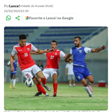
Por
Lance!
•
Cidade do Kuwait (KUA)
22/02/2022
13:30
Favorite o Lance! no Google