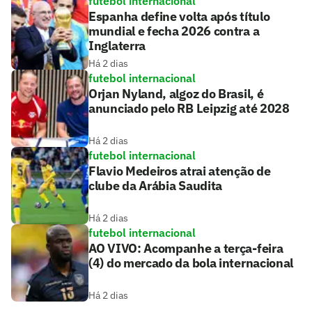
futebol internacional
Espanha define volta após título
mundial e fecha 2026 contra a
Inglaterra
Há 2 dias
futebol internacional
Orjan Nyland, algoz do Brasil, é
anunciado pelo RB Leipzig até 2028
Há 2 dias
futebol internacional
Flavio Medeiros atrai atenção de
clube da Arábia Saudita
Há 2 dias
futebol internacional
AO VIVO: Acompanhe a terça-feira
(4) do mercado da bola internacional
Há 2 dias