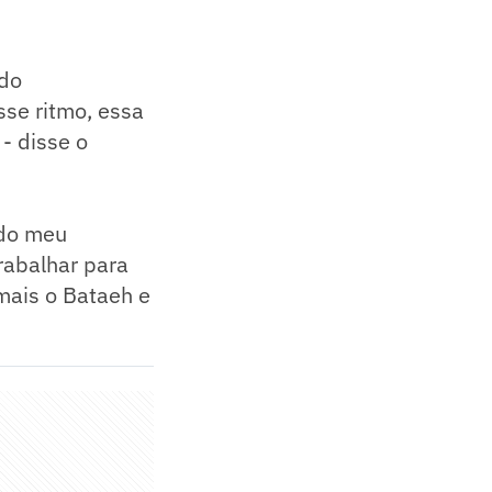
ndo
se ritmo, essa
- disse o
ndo meu
rabalhar para
mais o Bataeh e