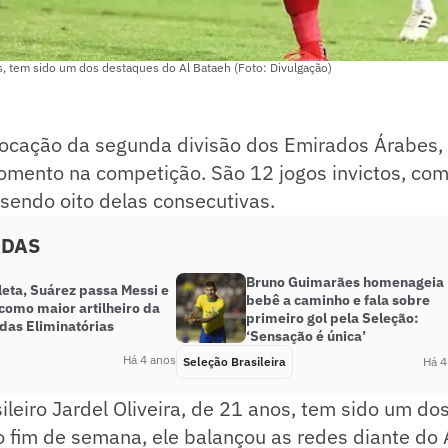
os, tem sido um dos destaques do Al Bataeh (Foto: Divulgação)
ocação da segunda divisão dos Emirados Árabes, 
mento na competição. São 12 jogos invictos, com
, sendo oito delas consecutivas.
ADAS
Bruno Guimarães homenageia
leta, Suárez passa Messi e
bebê a caminho e fala sobre
 como maior artilheiro da
primeiro gol pela Seleção:
 das Eliminatórias
‘Sensação é única’
Há 4 anos
Seleção Brasileira
Há 4
ileiro Jardel Oliveira, de 21 anos, tem sido um d
o fim de semana, ele balançou as redes diante do A