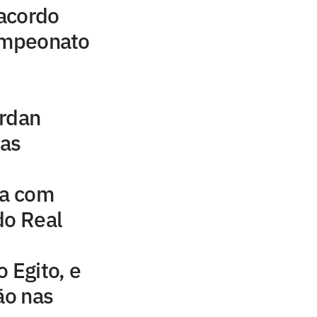
acordo
campeonato
ordan
uas
na com
do Real
 Egito, e
ão nas