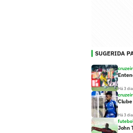
SUGERIDA PA
cruzei
Entend
Há 3 dia
cruzei
Clube 
Há 3 dia
futebo
John T