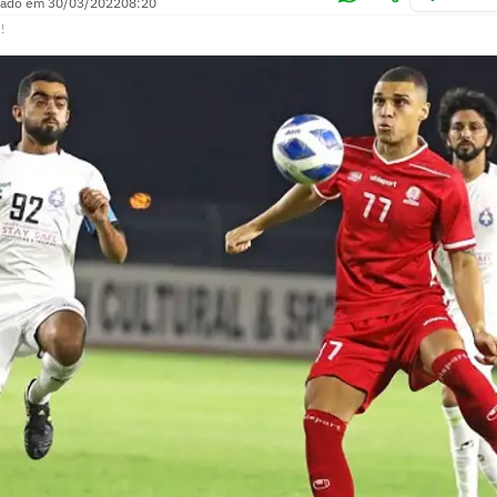
zado em
30/03/2022
08:20
!