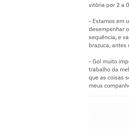
vitória por 2 a 0
- Estamos em u
desempenhar o 
sequência, e va
brazuca, antes 
- Gol muito im
trabalho da mel
que as coisas 
meus companhei