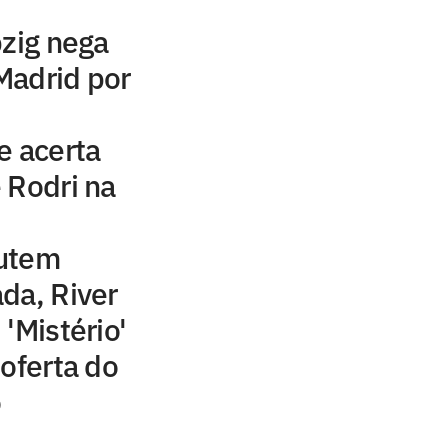
pzig nega
Madrid por
e acerta
 Rodri na
cutem
da, River
'Mistério'
 oferta do
o