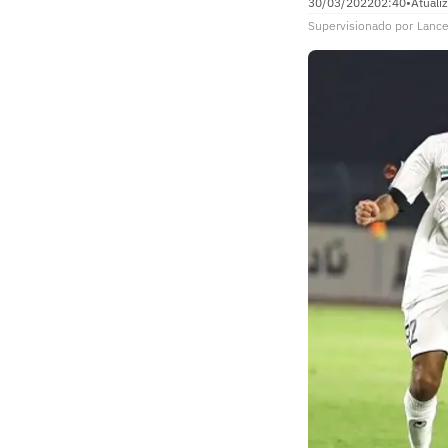
30/03/2022
02:40
•
Atuali
Supervisionado
por
Lance