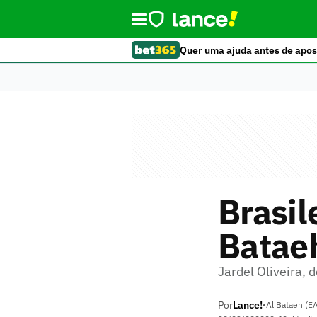
Quer uma ajuda antes de apos
Brasil
Batae
Jardel Oliveira,
Por
Lance!
•
Al Bataeh (E