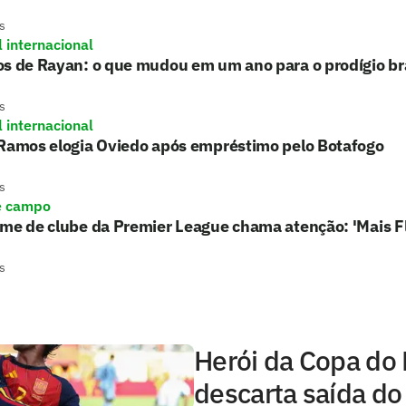
s
l internacional
s de Rayan: o que mudou em um ano para o prodígio bra
s
l internacional
 Ramos elogia Oviedo após empréstimo pelo Botafogo
s
e campo
rme de clube da Premier League chama atenção: 'Mais 
s
Herói da Copa do
descarta saída do