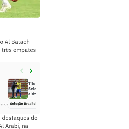
o Al Bataeh
 três empates
Tite aprova desempenho da
Seleção Brasileira jogando na
altitude
Seleção Brasileira
Há 4 anos
 anos
os destaques do
l Arabi, na