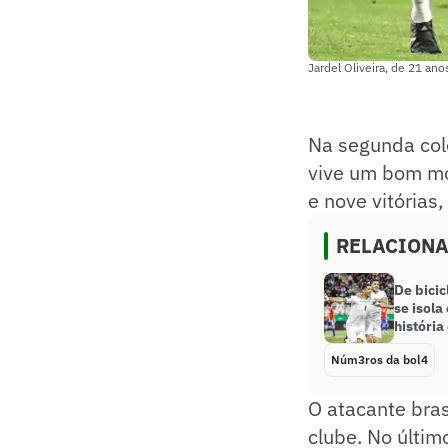
Jardel Oliveira, de 21 an
Na segunda col
vive um bom mo
e nove vitórias
RELACION
De bicic
se isola
história
Núm3ros da bol4
O atacante bras
clube. No últim