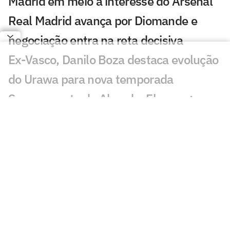
Madrid em meio a interesse do Arsenal
Real Madrid avança por Diomande e
negociação entra na reta decisiva
Ex-Vasco, Danilo Boza destaca evolução
do Urawa para nova temporada
Sem resposta de Almada, Flamengo
avança por Luiz Henrique e prepara
proposta milionária
Jogador morre após ser atingido por raio
durante partida de futebol na Tailândia
Europeus reagem a Estevão em Chelsea
x Juventus: 'Precisa'