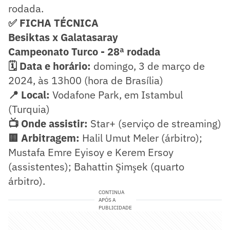
rodada.
✅ FICHA TÉCNICA
Besiktas x Galatasaray
Campeonato Turco - 28ª rodada
🗓️ Data e horário:
domingo, 3 de março de
2024, às 13h00 (hora de Brasília)
📍 Local:
Vodafone Park, em Istambul
(Turquia)
📺 Onde assistir:
Star+ (serviço de streaming)
🟨 Arbitragem:
Halil Umut Meler (árbitro);
Mustafa Emre Eyisoy e Kerem Ersoy
(assistentes); Bahattin Şimşek (quarto
árbitro).
CONTINUA
APÓS A
PUBLICIDADE