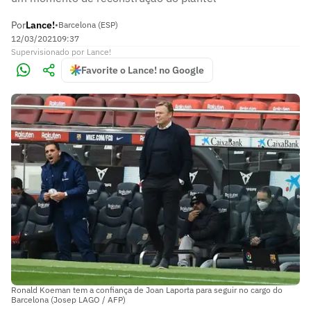
Por
Lance!
•
Barcelona (ESP)
12/03/2021
09:37
Supervisionado
por
Lance!
Favorite o Lance! no Google
Ronald Koeman tem a confiança de Joan Laporta para seguir no cargo do
Barcelona (Josep LAGO / AFP)