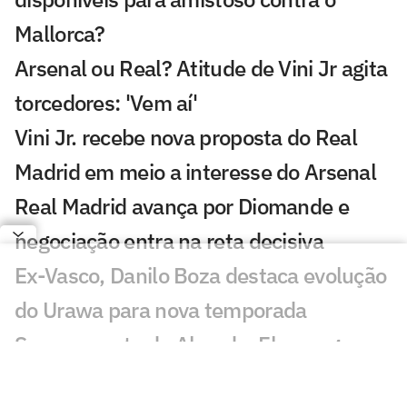
Mallorca?
Arsenal ou Real? Atitude de Vini Jr agita
torcedores: 'Vem aí'
Vini Jr. recebe nova proposta do Real
Madrid em meio a interesse do Arsenal
Real Madrid avança por Diomande e
negociação entra na reta decisiva
Ex-Vasco, Danilo Boza destaca evolução
do Urawa para nova temporada
Sem resposta de Almada, Flamengo
avança por Luiz Henrique e prepara