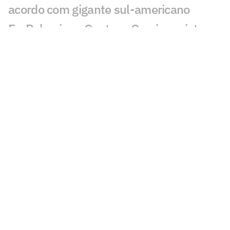
acordo com gigante sul-americano
Ex-Palmeiras, Gustavo Garcia projeta
nova temporada pelo Famalicão
Seleção Brasileira Sub-20 inicia
preparação na Granja Comary com foco
no Sul-Americano
Espanhóis repercutem supostas
exigências de Memphis ao Corinthians:
'Enlouqueceu'
Rick brilha em goleada do Talleres e
elogia Jorge Sampaoli
Aston Villa mira lateral do Atlético de