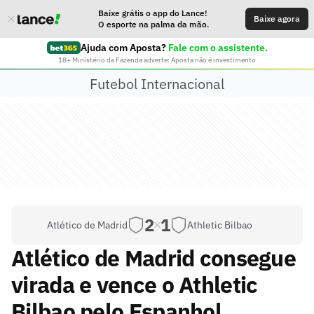
Baixe grátis o app do Lance!
Baixe agora
O esporte na palma da mão.
Ajuda com Aposta?
Fale com o assistente.
18+ Ministério da Fazenda adverte: Aposta não é investimento
Futebol Internacional
2
1
Atlético de Madrid
Athletic Bilbao
Atlético de Madrid consegue
virada e vence o Athletic
Bilbao pelo Espanhol