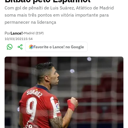
Com gol de pênalti de Luis Suárez, Atlético de Madrid
soma mais três pontos em vitória importante para
permanecer na liderança
Por
Lance!
•
Madrid (ESP)
10/03/2021
15:54
Favorite o Lance! no Google