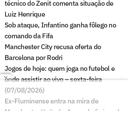
técnico do Zenit comenta situação de
Luiz Henrique
Sob ataque, Infantino ganha fôlego no
comando da Fifa
Manchester City recusa oferta do
Barcelona por Rodri
Jogos de hoje: quem joga no futebol e
onde assistir ao vivo – sexta-feira
(07/08/2026)
Ex-Fluminense entra na mira de
Manchester United e Arsenal, diz jornal
Veja gols em Bayern de Munique x