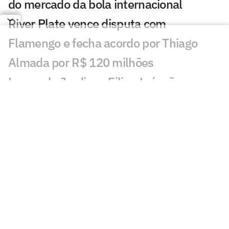
do mercado da bola internacional
River Plate vence disputa com
Flamengo e fecha acordo por Thiago
Almada por R$ 120 milhões
Leonardo Jardim e Filipe Luís são
sombras um do outro à frente de
Flamengo e Monaco
Jogos de hoje: quem joga no futebol e
onde assistir ao vivo – quinta-feira
(06/08/2026)
Messi brilha em primeiro jogo como
titular no Inter Miami pós-Copa