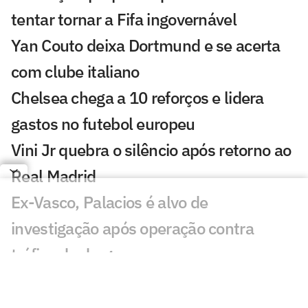
tentar tornar a Fifa ingovernável
Yan Couto deixa Dortmund e se acerta
com clube italiano
Chelsea chega a 10 reforços e lidera
gastos no futebol europeu
Vini Jr quebra o silêncio após retorno ao
Real Madrid
Ex-Vasco, Palacios é alvo de
investigação após operação contra
tráfico de drogas
Cidades-sede dos EUA cobram Fifa por
promessa milionária feita para a Copa do