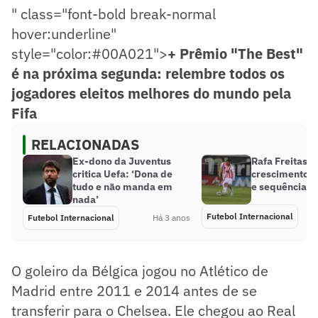
" class="font-bold break-normal
hover:underline"
style="color:#00A021">
+ Prêmio "The Best"
é na próxima segunda: relembre todos os
jogadores eleitos melhores do mundo pela
Fifa
RELACIONADAS
Ex-dono da Juventus
Rafa Freitas
critica Uefa: ‘Dona de
crescimento e
tudo e não manda em
e sequência n
nada’
Futebol Internacional
Futebol Internacional
Há 3 anos
O goleiro da Bélgica jogou no Atlético de
Madrid entre 2011 e 2014 antes de se
transferir para o Chelsea. Ele chegou ao Real