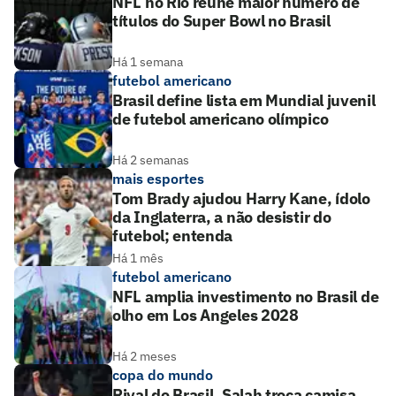
NFL no Rio reúne maior número de
títulos do Super Bowl no Brasil
Há 1 semana
futebol americano
Brasil define lista em Mundial juvenil
de futebol americano olímpico
Há 2 semanas
mais esportes
Tom Brady ajudou Harry Kane, ídolo
da Inglaterra, a não desistir do
futebol; entenda
Há 1 mês
futebol americano
NFL amplia investimento no Brasil de
olho em Los Angeles 2028
Há 2 meses
copa do mundo
Rival do Brasil, Salah troca camisa