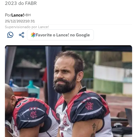
2023 do FABR
Por
Lance!
•
BH
25/12/2022
10:31
Supervisionado
por
Lance!
Favorite o Lance! no Google