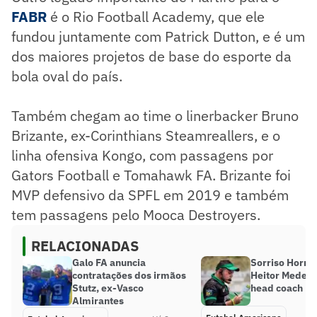
FABR
é o Rio Football Academy, que ele
fundou juntamente com Patrick Dutton, e é um
dos maiores projetos de base do esporte da
bola oval do país.
Também chegam ao time o linerbacker Bruno
Brizante, ex-Corinthians Steamreallers, e o
linha ofensiva Kongo, com passagens por
Gators Football e Tomahawk FA. Brizante foi
MVP defensivo da SPFL em 2019 e também
tem passagens pelo Mooca Destroyers.
RELACIONADAS
Galo FA anuncia
Sorriso Horne
contratações dos irmãos
Heitor Medeir
Stutz, ex-Vasco
head coach
Almirantes