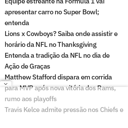
Equipe estreante na Fórmula 1 vai
apresentar carro no Super Bowl;
entenda
Lions x Cowboys? Saiba onde assistir e
horário da NFL no Thanksgiving
Entenda a tradição da NFL no dia de
Ação de Graças
Matthew Stafford dispara em corrida
para MVP após nova vitória dos Rams,
rumo aos playoffs
Travis Kelce admite pressão nos Chiefs e
faz revelação para temporada 2025 da