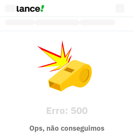
Erro:
500
Ops, não conseguimos