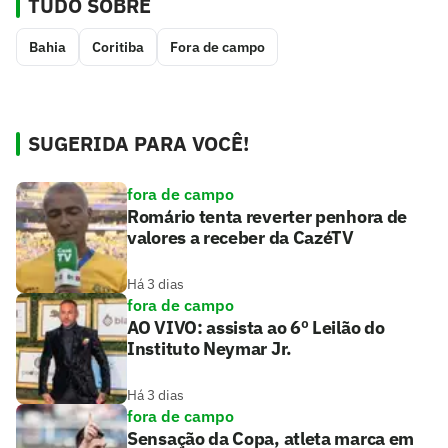
TUDO SOBRE
Bahia
Coritiba
Fora de campo
SUGERIDA PARA VOCÊ!
fora de campo
Romário tenta reverter penhora de
valores a receber da CazéTV
Há 3 dias
fora de campo
AO VIVO: assista ao 6º Leilão do
Instituto Neymar Jr.
Há 3 dias
fora de campo
Sensação da Copa, atleta marca em