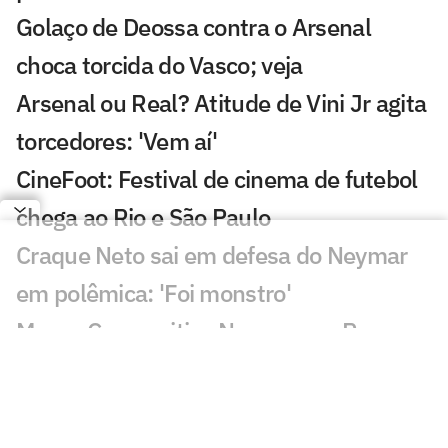
Golaço de Deossa contra o Arsenal
choca torcida do Vasco; veja
Arsenal ou Real? Atitude de Vini Jr agita
torcedores: 'Vem aí'
CineFoot: Festival de cinema de futebol
chega ao Rio e São Paulo
Craque Neto sai em defesa do Neymar
em polêmica: 'Foi monstro'
Mauro Cezar critica Neymar em Remo x
Santos: 'Obrigação'
Sormani analisa polêmica em Remo x
Santos: 'Eu não entendo'