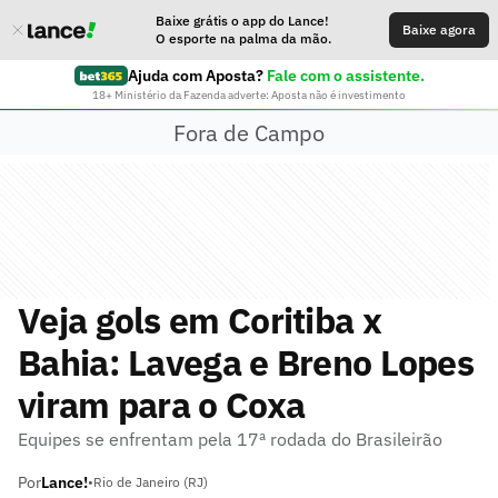
Baixe grátis o app do Lance!
Baixe agora
O esporte na palma da mão.
Ajuda com Aposta?
Fale com o assistente.
18+ Ministério da Fazenda adverte: Aposta não é investimento
Fora de Campo
Veja gols em Coritiba x
Bahia: Lavega e Breno Lopes
viram para o Coxa
Equipes se enfrentam pela 17ª rodada do Brasileirão
Por
Lance!
•
Rio de Janeiro (RJ)