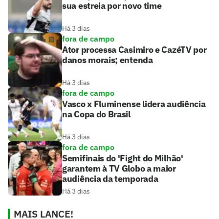
sua estreia por novo time
Há 3 dias
fora de campo
Ator processa Casimiro e CazéTV por
danos morais; entenda
Há 3 dias
fora de campo
Vasco x Fluminense lidera audiência
na Copa do Brasil
Há 3 dias
fora de campo
Semifinais do 'Fight do Milhão'
garantem à TV Globo a maior
audiência da temporada
Há 3 dias
MAIS LANCE!