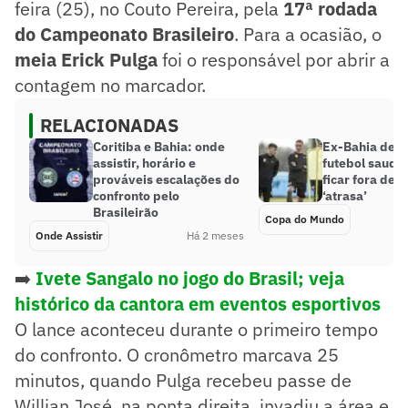
feira (25), no Couto Pereira, pela
17ª rodada
do Campeonato Brasileiro
. Para a ocasião, o
meia Erick Pulga
foi o responsável por abrir a
contagem no marcador.
RELACIONADAS
Coritiba e Bahia: onde
Ex-Bahia decl
assistir, horário e
futebol saudit
prováveis escalações do
ficar fora de 
confronto pelo
‘atrasa’
Brasileirão
Copa do Mundo
Onde Assistir
Há 2 meses
➡️
Ivete Sangalo no jogo do Brasil; veja
histórico da cantora em eventos esportivos
O lance aconteceu durante o primeiro tempo
do confronto. O cronômetro marcava 25
minutos, quando Pulga recebeu passe de
Willian José, na ponta direita, invadiu a área e