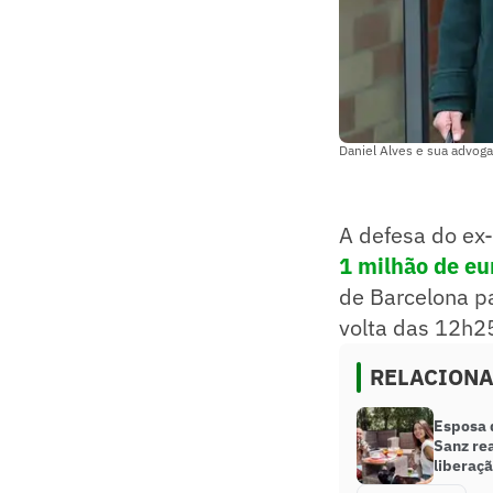
Daniel Alves e sua advoga
A defesa do ex-
1 milhão de eu
de Barcelona pa
volta das 12h25
RELACION
Esposa 
Sanz rea
liberaç