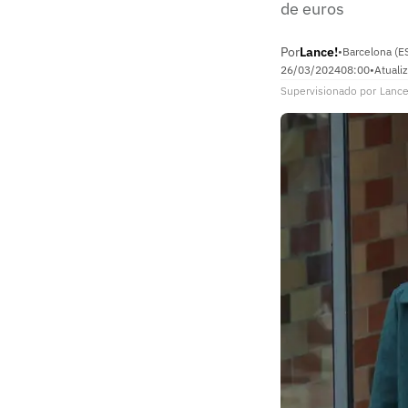
de euros
Por
Lance!
•
Barcelona (E
26/03/2024
08:00
•
Atuali
Supervisionado
por
Lance