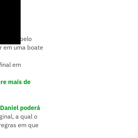
 prisão pelo
er em uma boate
final em
ure mais de
Daniel poderá
inal, a qual o
 regras em que