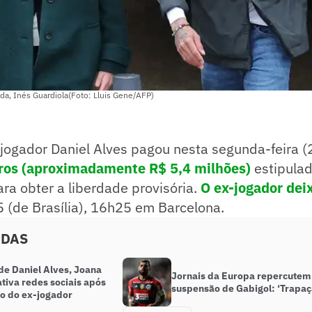
da, Inés Guardiola(Foto: Lluis Gene/AFP)
jogador Daniel Alves pagou nesta segunda-feira (
ros (aproximadamente R$ 5,4 milhões)
estipulad
ra obter a liberdade provisória.
O ex-jogador dei
 (de Brasília), 16h25 em Barcelona.
ADAS
de Daniel Alves, Joana
Jornais da Europa repercutem
tiva redes sociais após
suspensão de Gabigol: ‘Trapaç
ão do ex-jogador