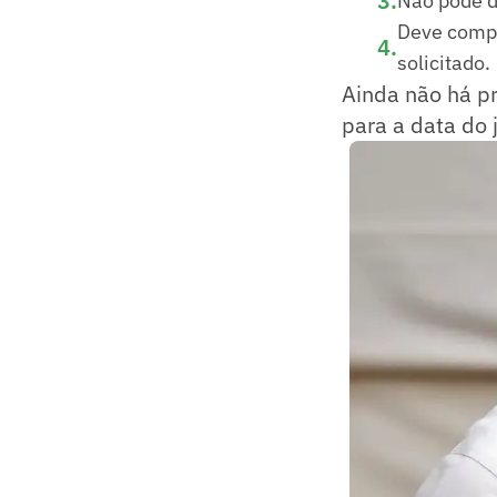
3
.
Não pode d
Deve compa
4
.
solicitado.
Ainda não há pr
para a data do 