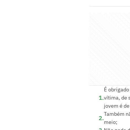
É obrigado
1
.
vítima, de 
jovem é de
Também não
2
.
meio;