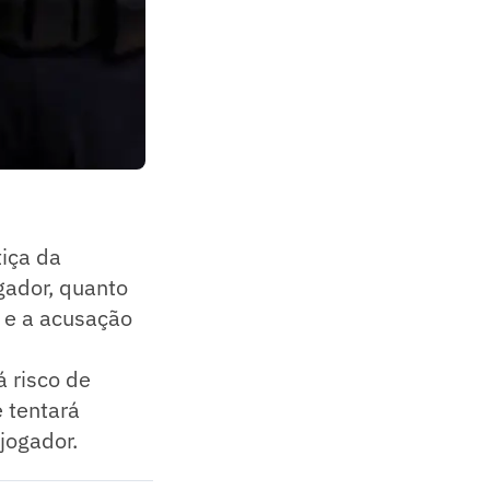
tiça da
gador, quanto
 e a acusação
á risco de
e tentará
jogador.