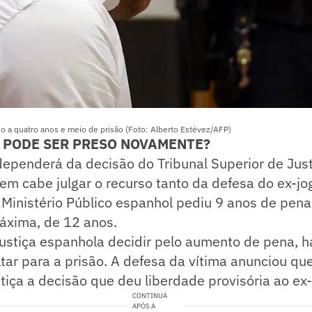
o a quatro anos e meio de prisão (Foto: Alberto Estévez/AFP)
 PODE SER PRESO NOVAMENTE?
ependerá da decisão do Tribunal Superior de Jus
em cabe julgar o recurso tanto da defesa do ex-jo
Ministério Público espanhol pediu 9 anos de pena
áxima, de 12 anos.
ustiça espanhola decidir pelo aumento de pena, h
ltar para a prisão. A defesa da vítima anunciou qu
tiça a decisão que deu liberdade provisória ao ex-
CONTINUA
APÓS A