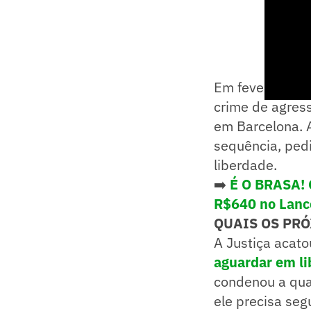
Em fevereiro, D
crime de agres
em Barcelona. A
sequência, pedi
liberdade.
➡️
É O BRASA! 
R$640 no Lance
QUAIS OS PRÓ
A Justiça acato
aguardar em li
condenou a qua
ele precisa segu