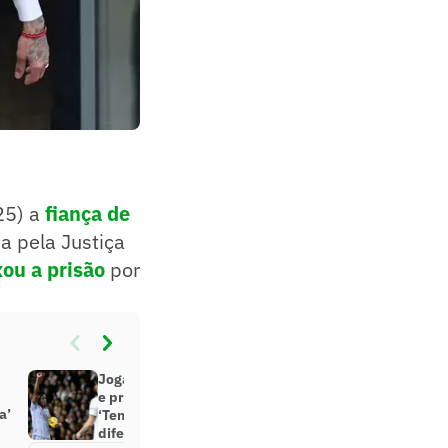
25) a
fiança de
a pela Justiça
xou a prisão
por
Jogador nega racismo na Espanha
e promete ajudar Vinícius Júnior:
a’
‘Tenho amigos de uma cor de pele
diferente’