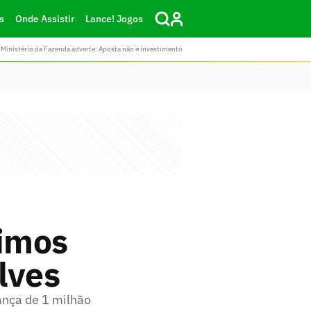
s
Onde Assistir
Lance! Jogos
Ministério da Fazenda adverte: Aposta não é investimento
ximos
lves
ança de 1 milhão