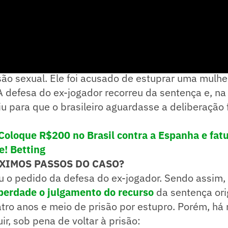
aniel Alves foi condenado a quatro anos e meio de
são sexual. Ele foi acusado de estuprar uma mulh
 defesa do ex-jogador recorreu da sentença e, na
u para que o brasileiro aguardasse a deliberação 
Coloque R$200 no Brasil contra a Espanha e fat
! Betting
XIMOS PASSOS DO CASO?
u o pedido da defesa do ex-jogador. Sendo assim,
berdade o julgamento do recurso
da sentença orig
tro anos e meio de prisão por estupro. Porém, há
ir, sob pena de voltar à prisão: