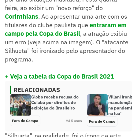
feira, ao exibir um "novo reforço" do
Corinthians
. Ao apresentar uma arte com os
titulares do clube paulista que
entraram em
campo pela Copa do Brasil
, a atração exibiu
um erro (veja acima na imagem). O "atacante
Silhueta" foi ironizado pelo apresentador do
programa.
+ Veja a tabela da Copa do Brasil 2021
RELACIONADAS
Globo recebe recusa do
Villani ironiza
Cuiabá por direitos de
manutenção do
exibição do Brasileiro
na pandemia:
na lua’
Fora de Campo
Há 5 anos
Fora de Campo
"Silhueta", na realidade, foi o ícone da arte