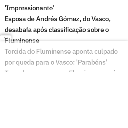
'Impressionante'
Esposa de Andrés Gómez, do Vasco,
desabafa após classificação sobre o
Fluminense
Torcida do Fluminense aponta culpado
por queda para o Vasco: 'Parabéns'
Torcedores provocam Fluminense após
eliminação; veja memes
Puma, do Vasco, revela drama familiar:
'Meu pai luta pela vida'
Torcedores do Fluminense mandam
recado a Zubeldía: 'Constrangedor'