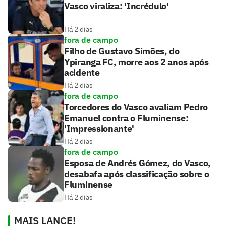
Vasco viraliza: 'Incrédulo'
Há 2 dias
fora de campo
Filho de Gustavo Simões, do
Ypiranga FC, morre aos 2 anos após
acidente
Há 2 dias
fora de campo
Torcedores do Vasco avaliam Pedro
Emanuel contra o Fluminense:
'Impressionante'
Há 2 dias
fora de campo
Esposa de Andrés Gómez, do Vasco,
desabafa após classificação sobre o
Fluminense
Há 2 dias
MAIS LANCE!