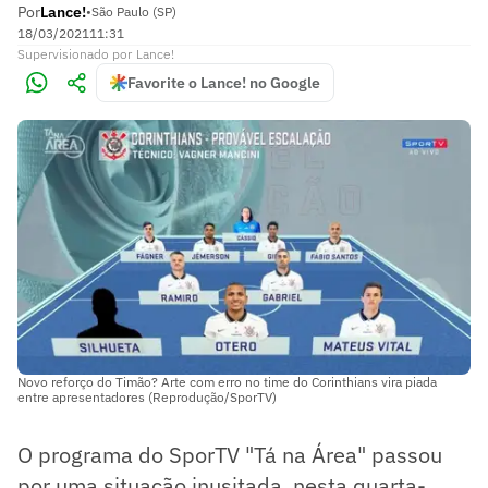
Por
Lance!
•
São Paulo (SP)
18/03/2021
11:31
Supervisionado
por
Lance!
Favorite o Lance! no Google
Novo reforço do Timão? Arte com erro no time do Corinthians vira piada
entre apresentadores (Reprodução/SporTV)
O programa do SporTV "Tá na Área" passou
por uma situação inusitada, nesta quarta-