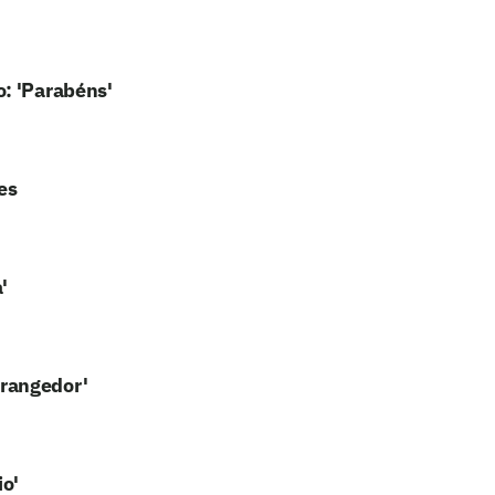
o: 'Parabéns'
es
'
trangedor'
io'