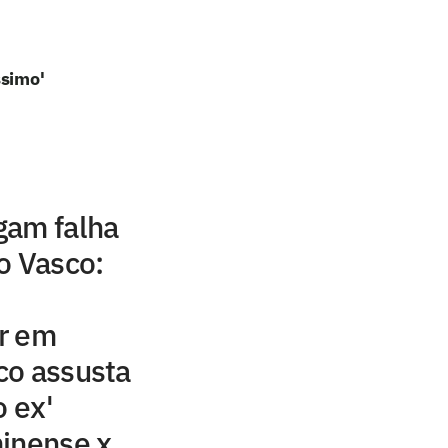
ssimo'
gam falha
o Vasco:
r em
co assusta
o ex'
minense x