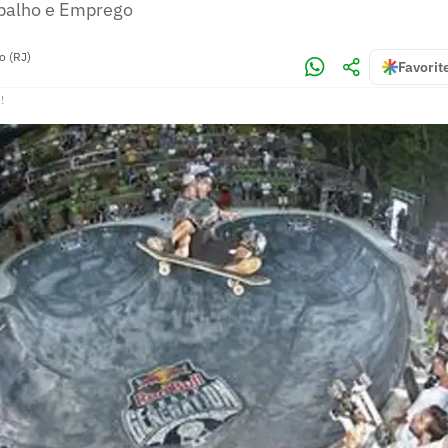
abalho e Emprego
o (RJ)
Favorit
!