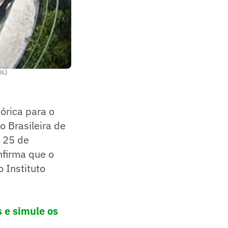
OL)
órica para o
o Brasileira de
m 25 de
nfirma que o
 Instituto
s e simule os