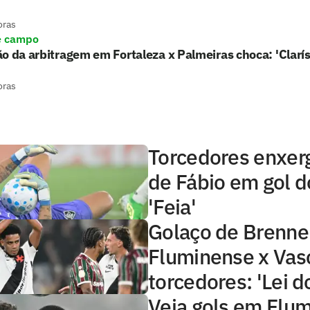
oras
e campo
o da arbitragem em Fortaleza x Palmeiras choca: 'Clarí
oras
Torcedores enxer
de Fábio em gol d
'Feia'
Golaço de Brenne
Fluminense x Vas
torcedores: 'Lei d
Veja gols em Flu