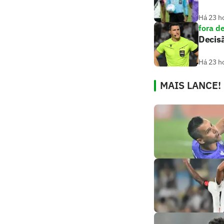
Há 23 h
fora d
Decisã
Há 23 h
MAIS LANCE!