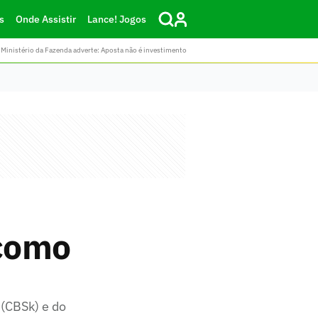
s
Onde Assistir
Lance! Jogos
Ministério da Fazenda adverte: Aposta não é investimento
 como
 (CBSk) e do