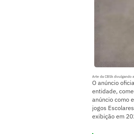
Arte da CBSk divulgando a 
​O anúncio ofi
entidade, com
anúncio como em
jogos Escolares
exibição em 202