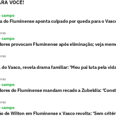
RA VOCÊ!
e campo
a do Fluminense aponta culpado por queda para o Vasc
oras
e campo
dores provocam Fluminense após eliminação; veja mem
oras
do Vasco, revela drama familiar: 'Meu pai luta pela vida
oras
e campo
dores do Fluminense mandam recado a Zubeldía: 'Cons
oras
e campo
o de Wilton em Fluminense x Vasco revolta: 'Sem critér