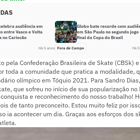
ADAS
celebra audiência em
Globo bate recorde com audiê
o entre Vasco e Volta
em São Paulo no segundo jogo
 no Cariocão
final da Copa do Brasil
Há 5 anos
Fora de Campo
Há 5
ito pela Confederação Brasileira de Skate (CBSk) e
 toda a comunidade que pratica a modalidade, q
ndário olímpico em Tóquio 2021. Para Sandro Dias,
ate, que sofreu no início de sua popularização no 
 conquista e reconhecimento do nosso trabalho! H
ois de tanto preconceito. Estou muito feliz por isso,
so ia acontecer um dia. Graças aos esforços dos s
atleta.