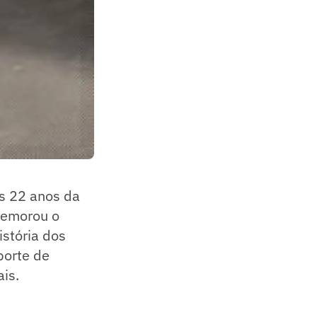
s 22 anos da
memorou o
stória dos
porte de
is.