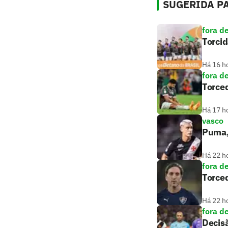
SUGERIDA PA
fora d
Torcid
Há 16 h
fora d
Torce
Há 17 h
vasco
Puma, 
Há 22 h
fora d
Torce
Há 22 h
fora d
Decisã