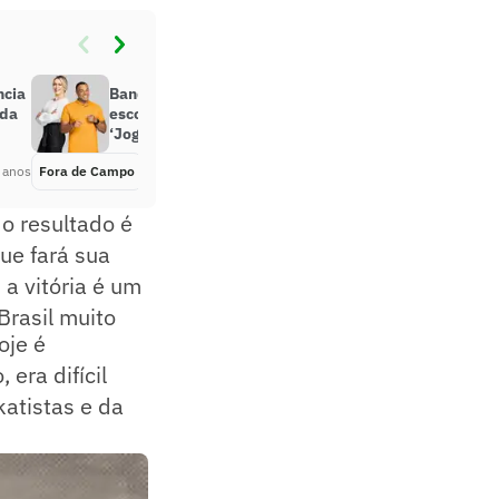
ncia
Band lança reality show para
 da
escolher novo comentarista do
‘Jogo Aberto’
 anos
Fora de Campo
Há 5 anos
 o resultado é
ue fará sua
 a vitória é um
Brasil muito
oje é
 era difícil
katistas e da