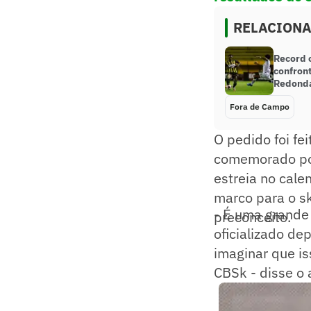
RELACION
Record 
confront
Redonda
Fora de Campo
O pedido foi fe
comemorado por
estreia no cale
marco para o sk
- É uma grande
preconceito.
oficializado dep
imaginar que is
CBSk - disse o 