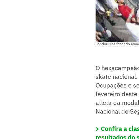
Sandor Dias fazendo ma
O hexacampeão 
skate nacional. 
Ocupações e se 
fevereiro deste
atleta da modal
Nacional do Seg
> Confira a cl
resultados do 