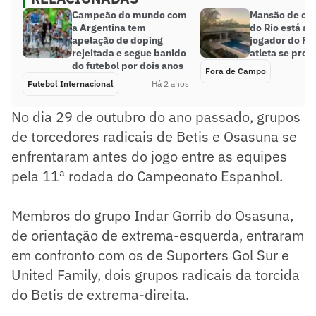
Campeão do mundo com
Mansão de con
a Argentina tem
do Rio está a
apelação de doping
jogador do Fl
rejeitada e segue banido
atleta se pron
do futebol por dois anos
Fora de Campo
Futebol Internacional
Há 2 anos
No dia 29 de outubro do ano passado, grupos
de torcedores radicais de Betis e Osasuna se
enfrentaram antes do jogo entre as equipes
pela 11ª rodada do Campeonato Espanhol.
Membros do grupo Indar Gorrib do Osasuna,
de orientação de extrema-esquerda, entraram
em confronto com os de Suporters Gol Sur e
United Family, dois grupos radicais da torcida
do Betis de extrema-direita.