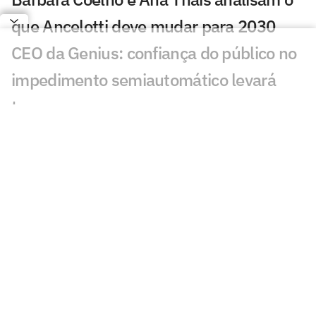
que Ancelotti deve mudar para 2030
CEO da Genius: confiança do público no
impedimento semiautomático levará
tempo
Inteligência artificial crava placar de
Botafogo x Fluminense
Torcida do Flamengo reage ao fim da
negociação com Luiz Henrique
Luis Roberto volta às transmissões em
Cruzeiro x Flamengo na Libertadores
Sneijder é sincero sobre astro do