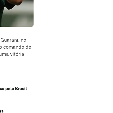
 Guarani, no
b o comando de
uma vitória
o pelo Brasil
ns