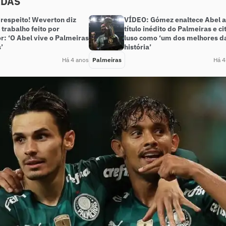
ADAS
respeito! Weverton diz
VÍDEO: Gómez enaltece Abel 
trabalho feito por
título inédito do Palmeiras e ci
r: ‘O Abel vive o Palmeiras
luso como ‘um dos melhores d
’
história’
Há 4 anos
Palmeiras
Há 4