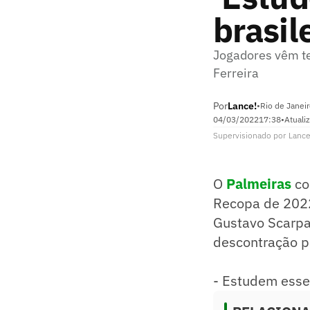
brasile
Jogadores vêm te
Ferreira
Por
Lance!
•
Rio de Janeir
04/03/2022
17:38
•
Atuali
Supervisionado
por
Lance
O
Palmeiras
co
Recopa de 2022
Gustavo Scarpa
descontração pa
- Estudem esse 