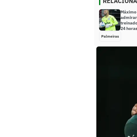
RELACION
Máximo 
admirar 
treinado
24 horas
Palmeiras