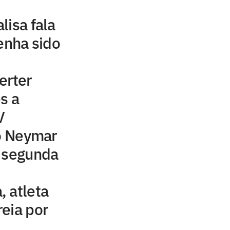
lisa fala
tenha sido
erter
s a
V
to Neymar
a segunda
 atleta
eia por