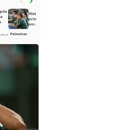
após
Histórico! Zé Rafael foi o autor do
ta
primeiro gol de falta do Palmeiras
a
em uma decisão desde 1959
Palmeiras
Há 4 anos
 anos