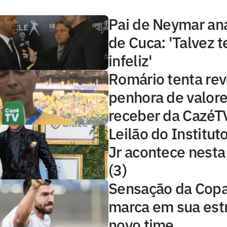
Pai de Neymar ana
de Cuca: 'Talvez 
infeliz'
Romário tenta rev
penhora de valore
receber da CazéT
Leilão do Institu
Jr acontece nest
(3)
Sensação da Copa,
marca em sua estr
novo time