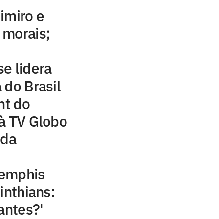
imiro e
 morais;
e lidera
 do Brasil
ht do
à TV Globo
 da
Memphis
inthians:
antes?'