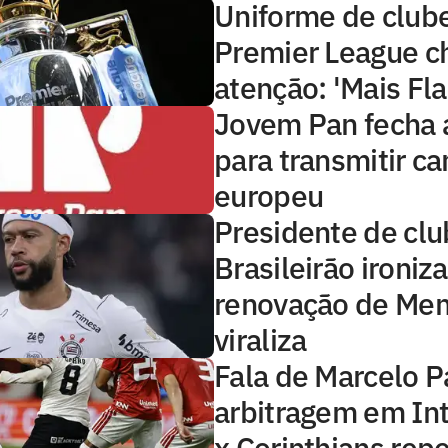
Uniforme de club
Premier League 
atenção: 'Mais Fl
Jovem Pan fecha 
para transmitir 
europeu
Presidente de clu
Brasileirão ironiza
renovação de Me
viraliza
Fala de Marcelo P
arbitragem em Int
x Corinthians rep