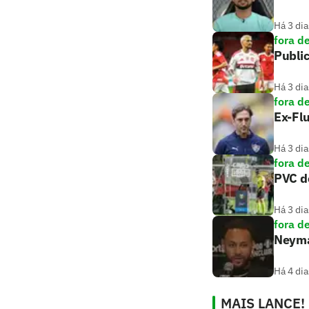
Há 3 dia
fora d
Public
Há 3 dia
fora d
Ex-Flu
Há 3 dia
fora d
PVC de
Há 3 dia
fora d
Neymar
Há 4 dia
MAIS LANCE!