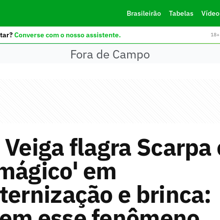
Brasileirão
Tabelas
Vídeo
tar?
Converse com o nosso assistente.
18+ 
Fora de Campo
 Veiga flagra Scarpa
 mágico' em
ternização e brinca:
dem esse fenômeno