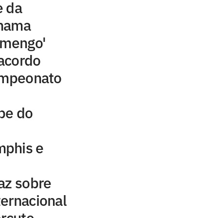
e da
chama
amengo'
acordo
campeonato
be do
mphis e
az sobre
ernacional
ercute