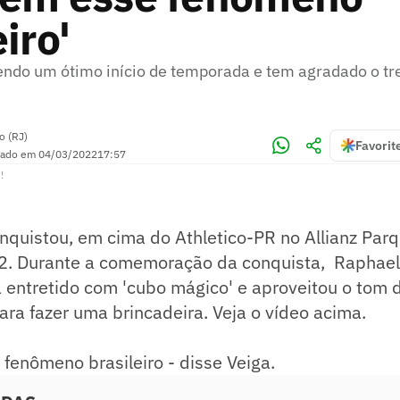
iro'
ndo um ótimo início de temporada e tem agradado o tr
o (RJ)
Favorit
zado em
04/03/2022
17:57
!
nquistou, em cima do Athletico-PR no Allianz Parqu
. Durante a comemoração da conquista, Raphael 
 entretido com 'cubo mágico' e aproveitou o tom 
ra fazer uma brincadeira. Veja o vídeo acima.
fenômeno brasileiro - disse Veiga.