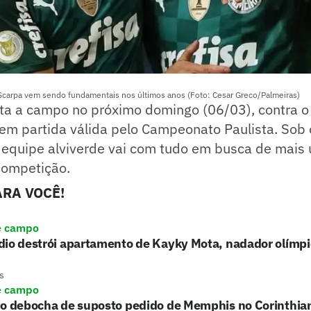
Scarpa vem sendo fundamentais nos últimos anos (Foto: Cesar Greco/Palmeiras)
lta a campo no próximo domingo (06/03), contra o
, em partida válida pelo Campeonato Paulista. So
a equipe alviverde vai com tudo em busca de mais 
competição.
RA VOCÊ!
e campo
io destrói apartamento de Kayky Mota, nadador olímpic
s
e campo
ho debocha de suposto pedido de Memphis no Corinthia