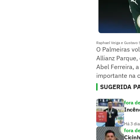
Raphael Veiga e Gustavo 
O Palmeiras vo
Allianz Parque
Abel Ferreira, 
importante na 
SUGERIDA PA
fora d
Incênd
Há 3 dia
fora d
Cicin