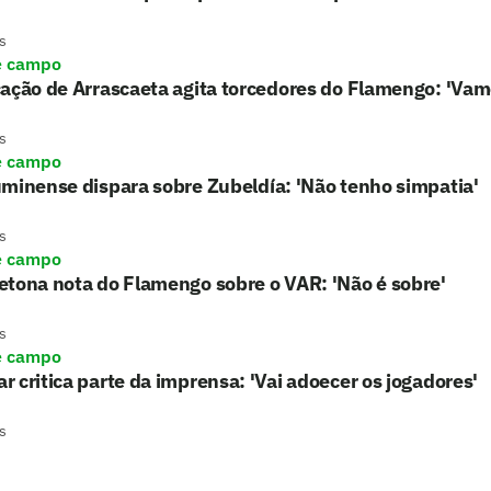
s
e campo
ação de Arrascaeta agita torcedores do Flamengo: 'Vam
s
e campo
minense dispara sobre Zubeldía: 'Não tenho simpatia'
s
e campo
tona nota do Flamengo sobre o VAR: 'Não é sobre'
s
e campo
 critica parte da imprensa: 'Vai adoecer os jogadores'
s