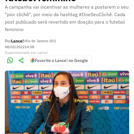
A campanha vai incentivar as mulheres a postarem o seu
"pior clichê", por meio da hashtag #DoeSeuClichê. Cada
post publicado será revertido em doação para o futebol
feminino
Por
Lance!
•
Rio de Janeiro (RJ)
08/03/2022
14:58
Supervisionado
por
Lance!
Favorite o Lance! no Google