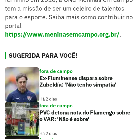
tem a missão de ser um celeiro de talentos
para o esporte. Saiba mais como contribuir no
portal
https://www.meninasemcampo.org.br/
.
SUGERIDA PARA VOCÊ!
fora de campo
Ex-Fluminense dispara sobre
Zubeldía: 'Não tenho simpatia'
Há 2 dias
fora de campo
PVC detona nota do Flamengo sobre
o VAR: 'Não é sobre'
Há 2 dias