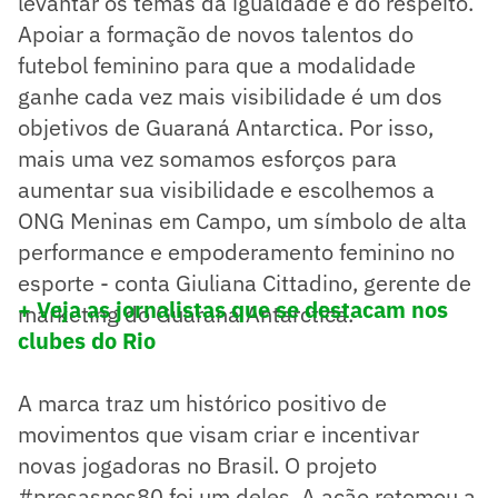
levantar os temas da igualdade e do respeito.
Apoiar a formação de novos talentos do
futebol feminino para que a modalidade
ganhe cada vez mais visibilidade é um dos
objetivos de Guaraná Antarctica. Por isso,
mais uma vez somamos esforços para
aumentar sua visibilidade e escolhemos a
ONG Meninas em Campo, um símbolo de alta
performance e empoderamento feminino no
esporte - conta Giuliana Cittadino, gerente de
+ Veja as jornalistas que se destacam nos
marketing do Guaraná Antarctica.
clubes do Rio
A marca traz um histórico positivo de
movimentos que visam criar e incentivar
novas jogadoras no Brasil. O projeto
#presasnos80 foi um deles. A ação retomou a