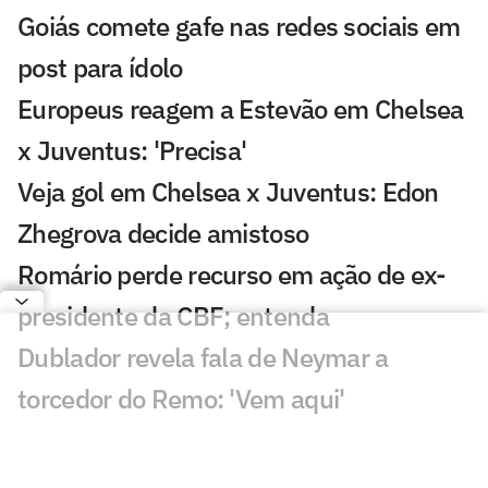
Goiás comete gafe nas redes sociais em
post para ídolo
Europeus reagem a Estevão em Chelsea
x Juventus: 'Precisa'
Veja gol em Chelsea x Juventus: Edon
Zhegrova decide amistoso
Romário perde recurso em ação de ex-
presidente da CBF; entenda
Dublador revela fala de Neymar a
torcedor do Remo: 'Vem aqui'
Santos faz publicação provocativa ao
Remo após classificação