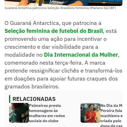
Guaraná Antártica patrocina Seleção Brasileira feminina (Mariana Sá/CBF)
O Guaraná Antarctica, que patrocina a
Seleção feminina de futebol do Brasil
, está
promovendo uma ação para incentivar o
crescimento e dar visibilidade para a
modalidade no
Dia Internacional da Mulher
,
comemorado nesta terça-feira. A marca
pretende ressignificar clichês e transformá-los
em doações para apoiar futuras craques dos
gramados brasileiros.
RELACIONADAS
Palmeiras presta
No Dia da Mulh
homenagens às
Pereira fala s
mulheres em redes
machismo e di
sociais do clube
criada pelo pa
dona de casa