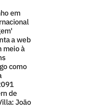
nho em
rnacional
gem'
ta a web
 meio à
ns
ngo como
a
 2091
rn de
illa: João