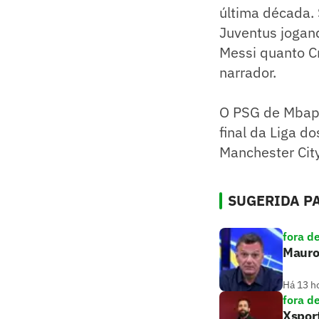
última década. 
Juventus jogand
Messi quanto Cr
narrador.
O PSG de Mbapp
final da Liga 
Manchester Cit
SUGERIDA PA
fora d
Mauro 
Há 13 h
fora d
Xsport