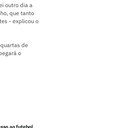
i outro dia a
cho, que tanto
es - explicou o
quartas de
pegará o
sso ao futebol