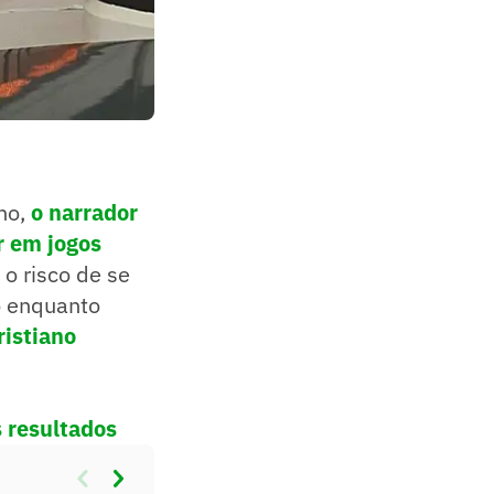
lho,
o narrador
r em jogos
 o risco de se
o enquanto
ristiano
s resultados