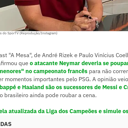
ios do SporTV (Reprodução/Instagram)
st "A Mesa", de André Rizek e Paulo Vinícius Coe
firmou que
o atacante Neymar deveria se poupa
"menores" no campeonato francês
para não correr
der momentos importantes pelo PSG. A opinião vei
bappé e Haaland são os sucessores de Messi e C
 o brasileiro ainda pode roubar a cena.
bela atualizada da Liga dos Campeões e simule o
ADAS