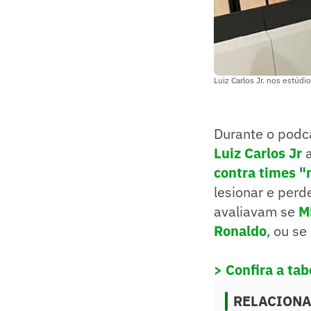
Luiz Carlos Jr. nos estúd
Durante o podca
Luiz Carlos Jr
a
contra times 
lesionar e per
avaliavam se
M
Ronaldo
, ou se
> Confira a ta
RELACION