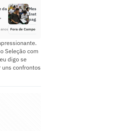
e da
Mesmo fechado há um ano,
Instituto Neymar continua
’
pagando funcionários
 anos
Fora de Campo
Há 5 anos
pressionante.
 no Seleção com
eu digo se
 uns confrontos