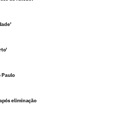
dade'
rto'
o Paulo
após eliminação