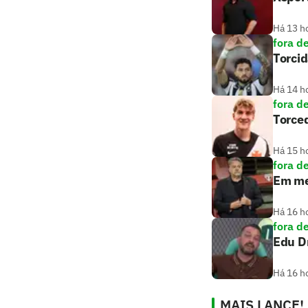
Há 13 h
fora d
Torcid
Há 14 h
fora d
Torced
Há 15 h
fora d
Em mei
Há 16 h
fora d
Edu D
Há 16 h
MAIS LANCE!