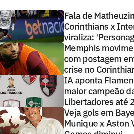
Fala de Matheuzi
Corinthians x Inte
viraliza: 'Persona
Memphis movimen
com postagem em
crise no Corinthia
IA aponta Flame
maior campeão d
Libertadores até
Veja gols em Baye
Munique x Aston V
Gomes diminui