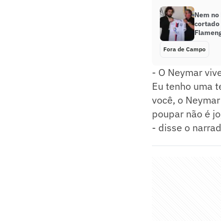
Nem no 
cortado 
Flamen
Fora de Campo
- O Neymar viv
Eu tenho uma te
você, o Neymar
poupar não é jo
- disse o narrad