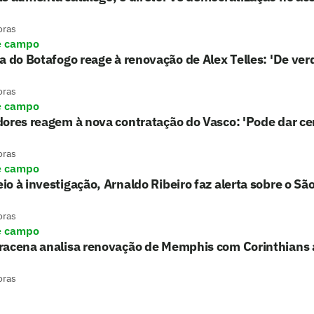
oras
e campo
a do Botafogo reage à renovação de Alex Telles: 'De ver
oras
e campo
ores reagem à nova contratação do Vasco: 'Pode dar ce
oras
e campo
o à investigação, Arnaldo Ribeiro faz alerta sobre o Sã
oras
e campo
racena analisa renovação de Memphis com Corinthians 
oras