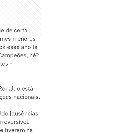
le de certa
 times menores
ok esse ano tá
 Campeões, né?
tes -
 Ronaldo está
ções nacionais.
aldo [ausências
reversível.
e tiveram na