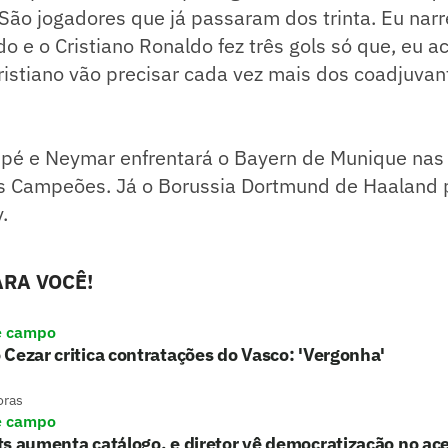
São jogadores que já passaram dos trinta. Eu narre
o e o Cristiano Ronaldo fez três gols só que, eu a
istiano vão precisar cada vez mais dos coadjuvant
é e Neymar enfrentará o Bayern de Munique nas 
dos Campeões. Já o Borussia Dortmund de Haaland 
y.
RA VOCÊ!
e campo
Cezar critica contratações do Vasco: 'Vergonha'
oras
e campo
s aumenta catálogo, e diretor vê democratização no ace