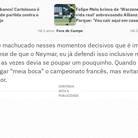
banco! Cartolouco é
Felipe Melo brinca de ‘Warzon
de partida contra o
vida real’ sobrevoando Allianz
go
Parque: ‘Vou cair aqui em casa
Há 5 anos
Fora de Campo
Há 5
e machucado nesses momentos decisivos que é im
se de que o Neymar, eu já defendi isso inclusive
 as vezes devia se poupar um pouquinho. Quando 
gar "meia boca" o campeonato francês, mas evitar
or.
CONTINUA
APÓS A
PUBLICIDADE