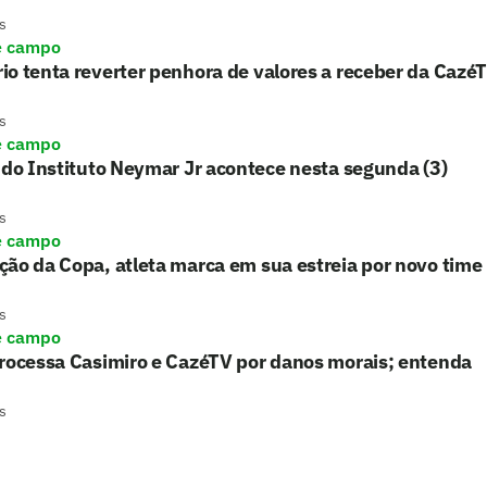
s
e campo
o tenta reverter penhora de valores a receber da Cazé
s
e campo
 do Instituto Neymar Jr acontece nesta segunda (3)
s
e campo
ão da Copa, atleta marca em sua estreia por novo time
s
e campo
processa Casimiro e CazéTV por danos morais; entenda
s