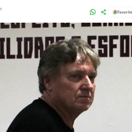
P)
Favorit