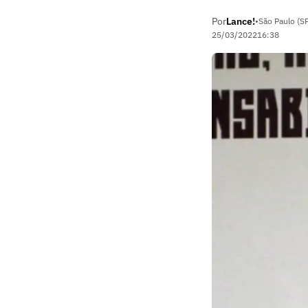
Por
Lance!
•
São Paulo (S
25/03/2022
16:38