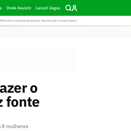
s
Onde Assistir
Lance! Jogos
Ministério da Fazenda adverte: Aposta não é investimento
azer o
z fonte
 14 mulheres