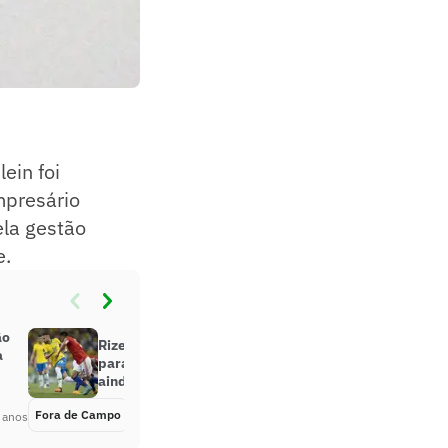
ein foi
mpresário
la gestão
e.
ão
Rizek analisa Seleção Brasileira
a
para a Copa do Mundo: ‘Neymar
ainda é insubstituível’
Fora de Campo
Há 4 anos
 anos