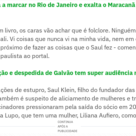
 a marcar no Rio de Janeiro e exalta o Maracanã
m livro, os caras vão achar que é folclore. Ningué
 ali. Vi coisas que nunca vi na minha vida, nem em
próximo de fazer as coisas que o Saul fez - come
paulista ao portal.
ção e despedida de Galvão tem super audiência 
ões de estupro, Saul Klein, filho do fundador das
ambém é suspeito de aliciamento de mulheres e tr
cinadores pressionaram pela saída do sócio em 2
a Lupo, que tem uma mulher, Liliana Aufiero, com
CONTINUA
APÓS A
PUBLICIDADE