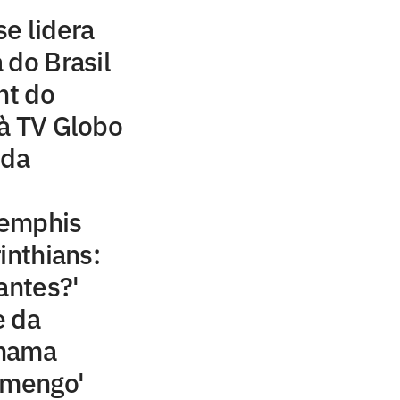
e lidera
 do Brasil
ht do
à TV Globo
 da
Memphis
inthians:
antes?'
e da
chama
amengo'