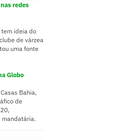
 nas redes
m tem ideia do
 clube de várzea
ntou uma fonte
na Globo
 Casas Bahia,
áfico de
020,
o mandatária.