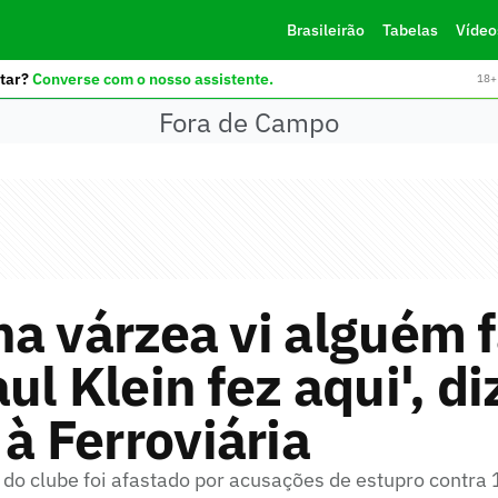
Brasileirão
Tabelas
Vídeo
tar?
Converse com o nosso assistente.
18+ 
Fora de Campo
a várzea vi alguém f
ul Klein fez aqui', di
 à Ferroviária
o do clube foi afastado por acusações de estupro contra