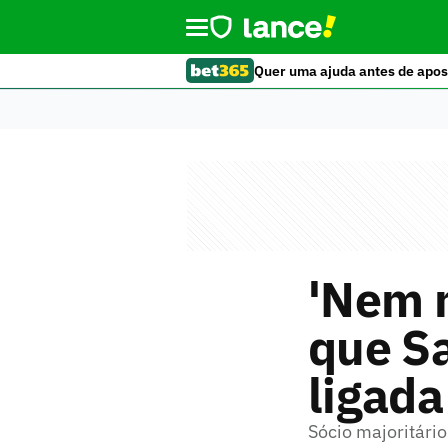
Quer uma ajuda antes de apos
'Nem n
que Sa
ligada
Sócio majoritári