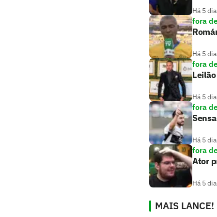
Há 5 dia
fora d
Romári
Há 5 dia
fora d
Leilão
Há 5 dia
fora d
Sensaç
Há 5 dia
fora d
Ator 
Há 5 dia
MAIS LANCE!