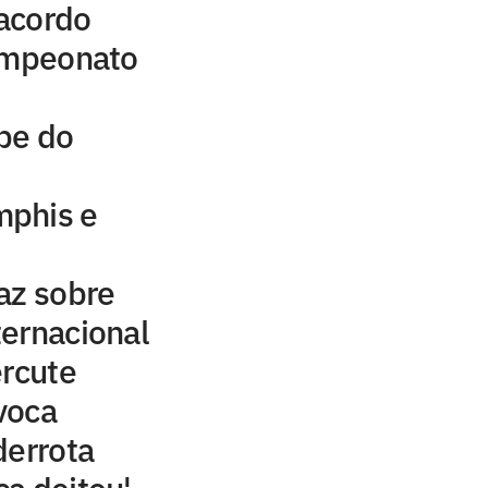
acordo
campeonato
be do
mphis e
az sobre
ernacional
ercute
voca
derrota