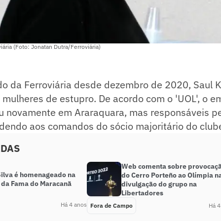
iária (Foto: Jonatan Dutra/Ferroviária)
o da Ferroviária desde dezembro de 2020, Saul Kl
 mulheres de estupro. De acordo com o 'UOL', o e
u novamente em Araraquara, mas responsáveis pe
endo aos comandos do sócio majoritário do club
ADAS
Web comenta sobre provocaç
Silva é homenageado na
do Cerro Porteño ao Olímpia n
 da Fama do Maracanã
divulgação do grupo na
Libertadores
Há 4 anos
Fora de Campo
Há 4