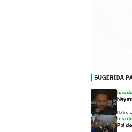
SUGERIDA PA
fora d
Neymar
Há 5 dia
fora d
Pai de