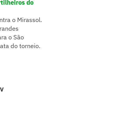
ilheiros do
tra o Mirassol.
grandes
ara o São
mata do torneio.
TV