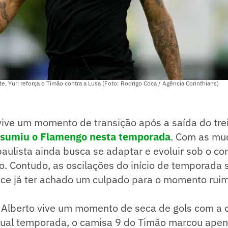
, Yuri reforça o Timão contra a Lusa (Foto: Rodrigo Coca / Agência Corinthians)
ive um momento de transição após a saída do tr
assumiu o Flamengo nesta temporada
. Com as mu
 paulista ainda busca se adaptar e evoluir sob o 
. Contudo, as oscilações do início de temporada 
rece já ter achado um culpado para o momento rui
i Alberto vive um momento de seca de gols com a
atual temporada, o camisa 9 do Timão marcou ap