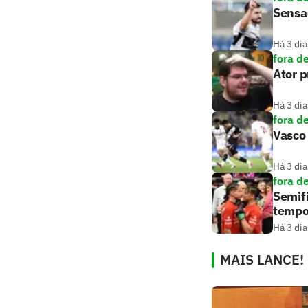
Sensaç
Há 3 dia
fora d
Ator 
Há 3 dia
fora d
Vasco 
Há 3 dia
fora d
Semifi
tempo
Há 3 dia
MAIS LANCE!