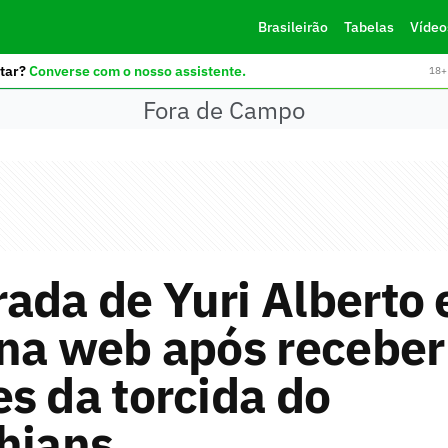
Brasileirão
Tabelas
Vídeo
tar?
Converse com o nosso assistente.
18+ 
Fora de Campo
da de Yuri Alberto 
 na web após receber
s da torcida do
hians