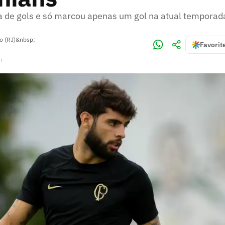
a de gols e só marcou apenas um gol na atual tempora
ro (RJ)&nbsp;
Favorit
!