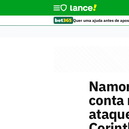
Quer uma ajuda antes de apos
Namora
conta
ataque
Corint