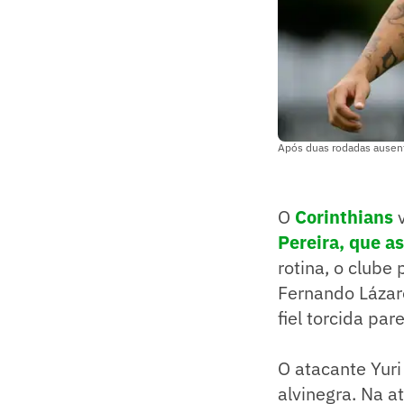
Após duas rodadas ausente
O
Corinthians
v
Pereira, que 
rotina, o clube
Fernando Lázaro
fiel torcida pa
O atacante Yur
alvinegra. Na 