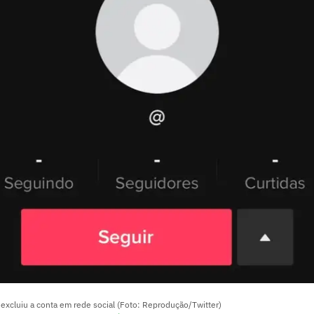
excluiu a conta em rede social (Foto: Reprodução/Twitter)