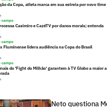
ão da Copa, atleta marca em sua estreia por novo time
s
e campo
processa Casimiro e CazéTV por danos morais; entenda
s
e campo
x Fluminense lidera audiência na Copa do Brasil
s
e campo
nais do 'Fight do Milhão' garantem à TV Globo a maior 
rada
s
Neto questiona 