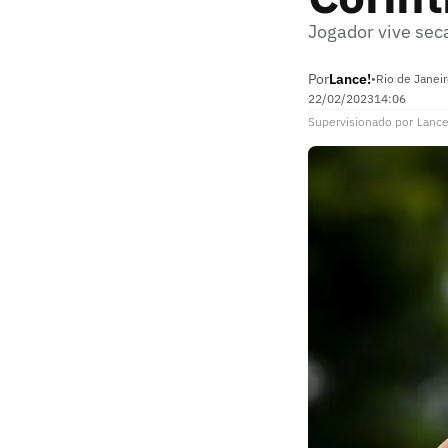
Jogador vive sec
Por
Lance!
•
Rio de Janei
22/02/2023
14:06
Supervisionado
por
Lance