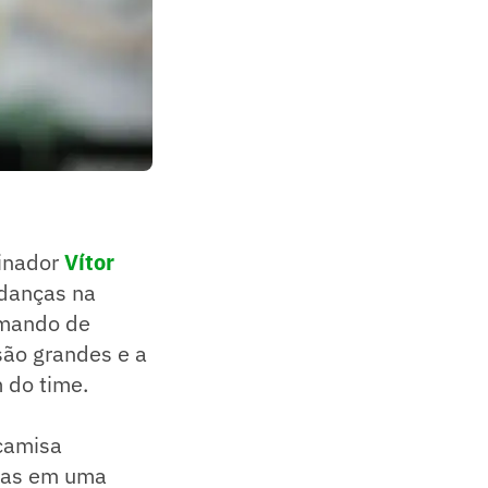
einador
Vítor
danças na
comando de
são grandes e a
m do time.
 camisa
enas em uma