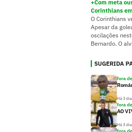
+Com meta ousa
Corinthians em
O Corinthians v
Apesar da gole
oscilações nest
Bernardo. O alv
SUGERIDA PA
fora d
Romári
Há 3 dia
fora d
AO VIV
Há 3 dia
fora d