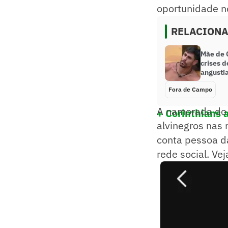
oportunidade n
RELACION
Mãe de 
crises d
angustia
Fora de Campo
A namorada do j
+ Corinthians 
alvinegros nas
conta pessoa d
rede social. Ve