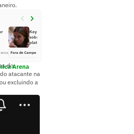
aneiro.
or
Key Alves assume que mentiu
sobre valor que ganhava na
plataforma OnlyFans
 anos
Fora de Campo
Há 3 anos
es do
mica Arena
 do atacante na
ou excluindo a