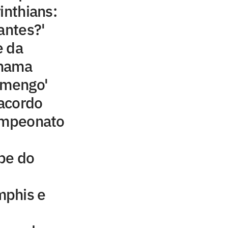
inthians:
antes?'
e da
chama
amengo'
acordo
campeonato
be do
mphis e