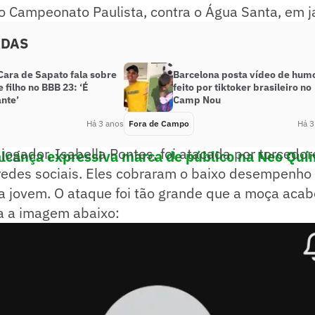
o Campeonato Paulista, contra o Água Santa, em j
ADAS
Cara de Sapato fala sobre
Barcelona posta vídeo de hum
e filho no BBB 23: ‘É
feito por tiktoker brasileiro no
nte’
Camp Nou
Há 3 anos
Fora de Campo
Há 3
ogador, Isabella Pontes, foi atacada por torcedor
alcança expressiva marca de público na Neo Quí
 redes sociais. Eles cobraram o baixo desempenho
a jovem. O ataque foi tão grande que a moça acab
ja a imagem abaixo: