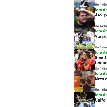
Há 4 dia
fora d
Ator 
Há 4 dia
fora d
Vasco 
Há 4 dia
fora d
Semifi
tempo
Há 4 dia
fora d
Neto q
Há 4 dia
fora d
Unifo