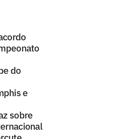
acordo
campeonato
be do
mphis e
az sobre
ernacional
ercute