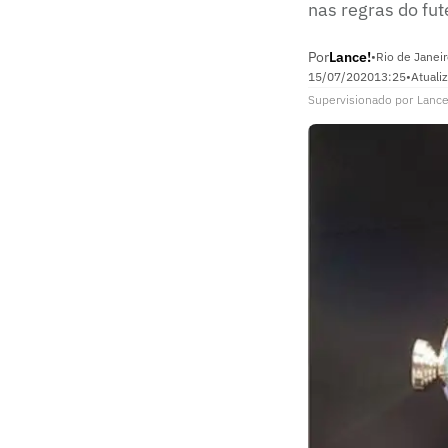
nas regras do fut
Por
Lance!
•
Rio de Janeir
15/07/2020
13:25
•
Atuali
Supervisionado
por
Lance