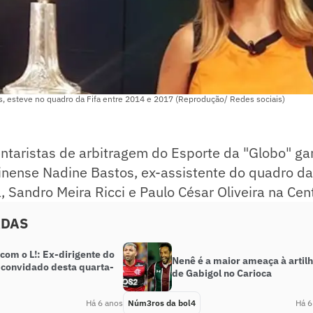
s, esteve no quadro da Fifa entre 2014 e 2017 (Reprodução/ Redes sociais)
ntaristas de arbitragem do Esporte da "Globo" g
rinense Nadine Bastos, ex-assistente do quadro da
a, Sandro Meira Ricci e Paulo César Oliveira na Cent
ADAS
com o L!: Ex-dirigente do
Nenê é a maior ameaça à artilh
o convidado desta quarta-
de Gabigol no Carioca
Há 6 anos
Núm3ros da bol4
Há 6