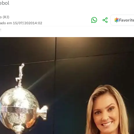
ebol
o (RJ)
Favorit
zado em
15/07/2020
14:02
!