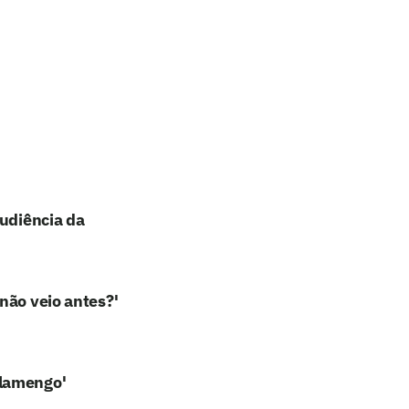
audiência da
não veio antes?'
Flamengo'