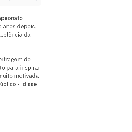
mpeonato
o anos depois,
xcelência da
rbitragem do
o para inspirar
 muito motivada
úblico - disse