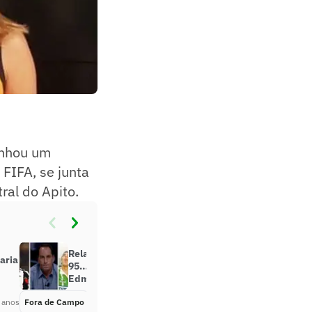
anhou um
 FIFA, se junta
ral do Apito.
Relação com o filho, acidente em
aria
95… Relembre 15 polêmicas de
Edmundo
 anos
Fora de Campo
Há 6 anos