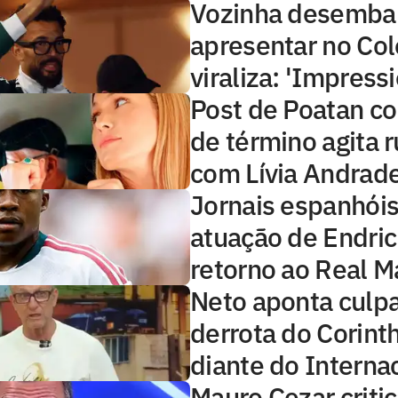
Vozinha desembar
apresentar no Col
viraliza: 'Impress
Post de Poatan c
de término agita 
com Lívia Andrad
Jornais espanhóis
atuação de Endri
retorno ao Real M
Neto aponta culp
derrota do Corint
diante do Interna
Mauro Cezar critic