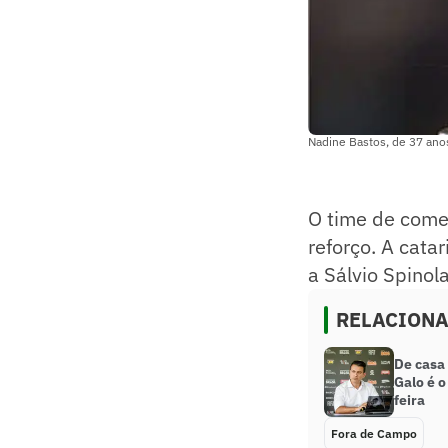
Nadine Bastos, de 37 ano
O time de come
reforço. A cata
a Sálvio Spinol
RELACION
De casa 
Galo é 
feira
Fora de Campo