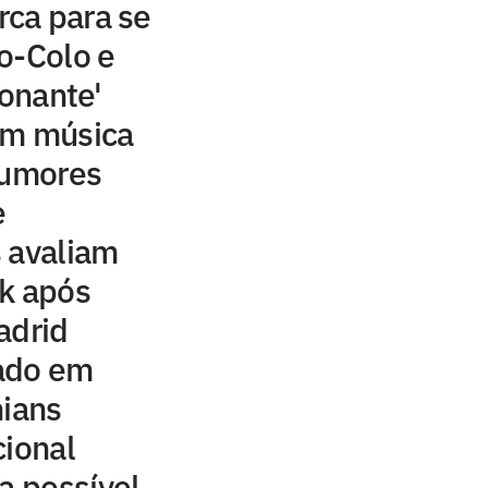
ca para se
o-Colo e
ionante'
om música
rumores
e
 avaliam
ck após
adrid
ado em
hians
cional
a possível