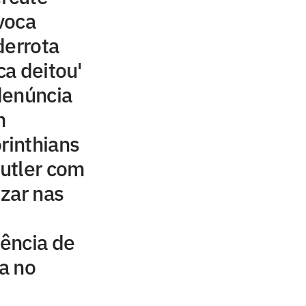
voca
derrota
ca deitou'
denúncia
m
rinthians
utler com
izar nas
ência de
ta no