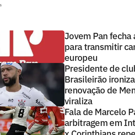
s
Jovem Pan fecha 
para transmitir 
europeu
Presidente de clu
Brasileirão ironiza
renovação de Me
viraliza
Fala de Marcelo P
arbitragem em Int
x Corinthians rep