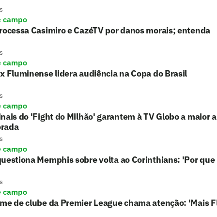
s
e campo
processa Casimiro e CazéTV por danos morais; entenda
s
e campo
x Fluminense lidera audiência na Copa do Brasil
s
e campo
nais do 'Fight do Milhão' garantem à TV Globo a maior 
rada
s
e campo
uestiona Memphis sobre volta ao Corinthians: 'Por que 
s
e campo
rme de clube da Premier League chama atenção: 'Mais 