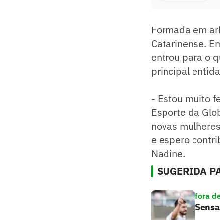
Formada em ar
Catarinense. E
entrou para o q
principal entid
- Estou muito f
Esporte da Glob
novas mulheres 
e espero contri
Nadine.
SUGERIDA PA
fora d
Sensaç