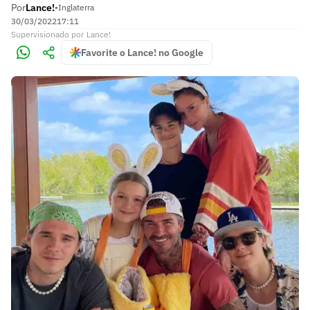
Por
Lance!
•
Inglaterra
30/03/2022
17:11
Supervisionado
por
Lance!
Favorite o Lance! no Google