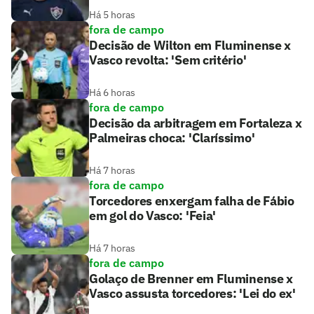
Há 5 horas
fora de campo
Decisão de Wilton em Fluminense x
Vasco revolta: 'Sem critério'
Há 6 horas
fora de campo
Decisão da arbitragem em Fortaleza x
Palmeiras choca: 'Claríssimo'
Há 7 horas
fora de campo
Torcedores enxergam falha de Fábio
em gol do Vasco: 'Feia'
Há 7 horas
fora de campo
Golaço de Brenner em Fluminense x
Vasco assusta torcedores: 'Lei do ex'