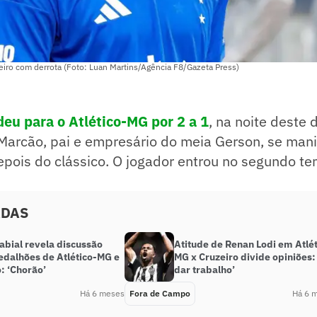
eiro com derrota (Foto: Luan Martins/Agência F8/Gazeta Press)
deu para o Atlético-MG por 2 a 1
, na noite deste 
Marcão, pai e empresário do meia Gerson, se mani
epois do clássico. O jogador entrou no segundo t
ADAS
labial revela discussão
Atitude de Renan Lodi em Atlét
edalhões de Atlético-MG e
MG x Cruzeiro divide opiniões: 
: ‘Chorão’
dar trabalho’
Há 6 meses
Fora de Campo
Há 6 