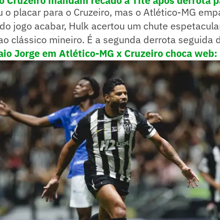
o Cruzeiro mandam recado a Tite após derrota pa
u o placar para o Cruzeiro, mas o Atlético-MG em
do jogo acabar, Hulk acertou um chute espetacula
ao clássico mineiro. É a segunda derrota seguida 
aio Jorge em Atlético-MG x Cruzeiro choca web: