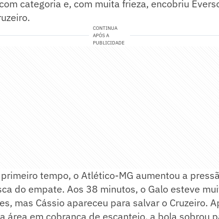
om categoria e, com muita frieza, encobriu Évers
uzeiro.
CONTINUA
APÓS A
PUBLICIDADE
do primeiro tempo, o Atlético-MG aumentou a pres
sca do empate. Aos 38 minutos, o Galo esteve mui
es, mas Cássio apareceu para salvar o Cruzeiro. 
a área em cobrança de escanteio, a bola sobrou p