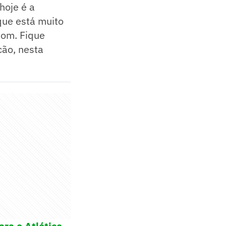
hoje é a
que está muito
 bom. Fique
cão, nesta