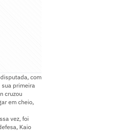
o disputada, com
 sua primeira
an cruzou
gar em cheio,
sa vez, foi
defesa, Kaio