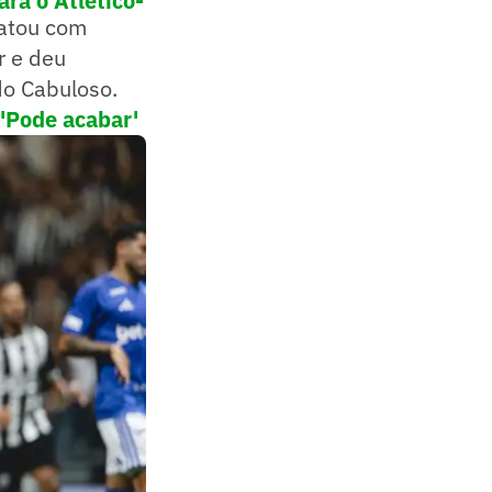
ra o Atlético-
patou com
r e deu
do Cabuloso.
 'Pode acabar'