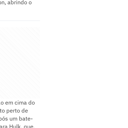
on, abrindo o
são em cima do
to perto de
Após um bate-
ara Hulk, que,