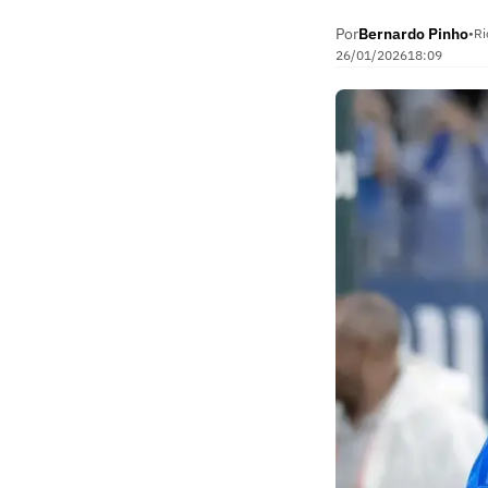
Por
Bernardo Pinho
•
Ri
26/01/2026
18:09