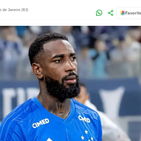
o de Janeiro (RJ)
Favorit