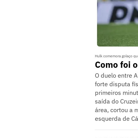
Hulk comemora golaço que 
Como foi o
O duelo entre A
forte disputa f
primeiros minut
saída do Cruzei
área, cortou a 
esquerda de Cás