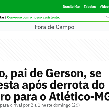
Brasileirão
Tabelas
Vídeo
tar?
Converse com o nosso assistente.
18+ 
Fora de Campo
, pai de Gerson, se
sta após derrota do
ro para o Atlético-M
ara o rival por 2 a 1 neste domingo (26)