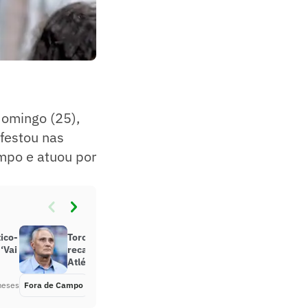
domingo (25),
festou nas
empo e atuou por
ico-
Torcedores do Cruzeiro mandam
‘Vai
recado a Tite após derrota para o
Atlético-MG
meses
Fora de Campo
Há 6 meses