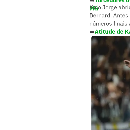
➡️
Torcedores d
Kaio Jorge abri
MG
Bernard. Antes 
números finais 
➡️
Atitude de K